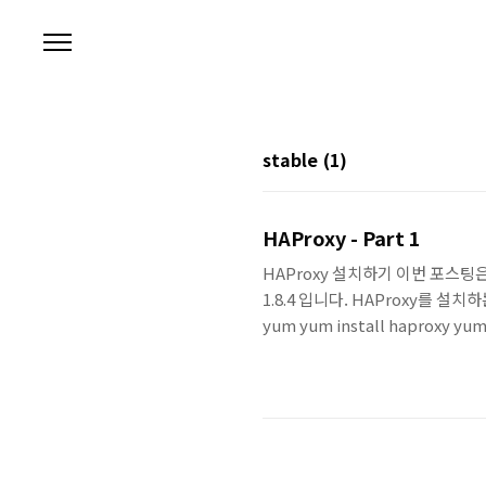
본문 바로가기
stable
(1)
HAProxy - Part 1
HAProxy 설치하기 이번 포스팅은 
1.8.4 입니다. HAProxy를 설
yum yum install hapro
haproxy는 1.5.18 제공. yum repo
langpacks Loading mirro..