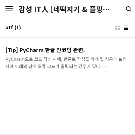
본문 바로가기
감성 IT人 [네떡지기 & 플밍지기]
utf
(1)
[Tip] PyCharm 한글 인코딩 관련.
PyCharm으로 코드 작성 시에, 한글로 작성을 하게 될 경우에 실행
시에 아래와 같이 오류 코드가 출력되는 경우가 있다.
C:\Python27\python.exe
C:/Users/Administrator/PycharmProjects/npy/AdvPing.py
1.1.1.252-256 File
"C:/Users/Administrator/PycharmProjects/npy/AdvPing.py"
line 6 SyntaxError: Non-ASCII character '\xec' in file
C:/Users/Administrator/PycharmProjects/npy/AdvPing.py
on line 6, but no encoding declared; see
http://www.python.org/pep..