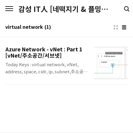
본문 바로가기
감성 IT人 [네떡지기 & 플밍지기]
virtual network
(1)
Azure Network - vNet : Part 1
[vNet/주소공간/서브넷]
Today Keys : virtual network, vNet,
address, space, cidr, ip, subnet,주소공간,
서브넷,가상네트워크 이번 포스팅은 Azure의
가상 네트워크(Virtual Network:vNet)의
첫 번째 포스팅입니다. 앞으로 Azure에서의
네트워크와 관련된 내용을 주로 포스팅으로 다
뤄 볼 예정입니다. Virtual Network(vNet) ▪
Virtual Network(vNet)는 Azure에서 구성
하는 가상 네트워크 ▪ Subscription(구독)과
region 내에서 다양한 분리된 네트워크 구성