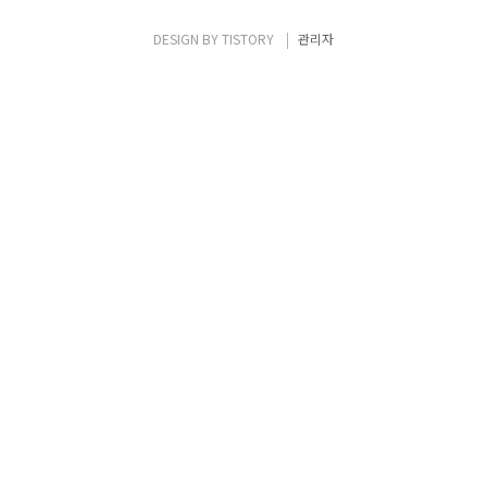
가능 주소 공간(Address space) ▪ 공인/사설
IP 주소를 사용하여 vNet에서 사용 할 사설
DESIGN BY
TISTORY
관리자
IP 주소 공간을 설정. ▪ vNet의 기본 주소 공간
(C..