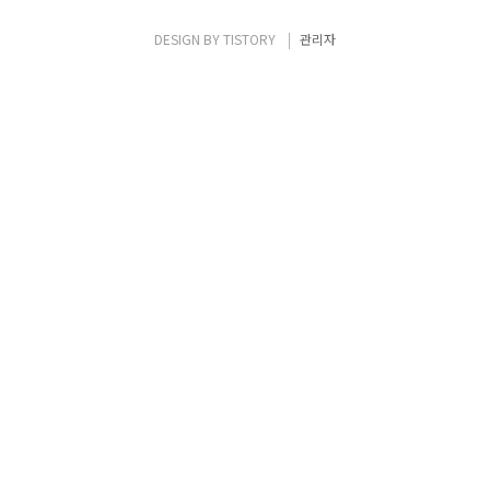
Applicances로 구현하여 운용하는 가상화 기
술. - 2012년 10월 독일 SDN & OpenFlow
DESIGN BY
TISTORY
관리자
World Congress 에서 BT와 도이치텔레콤이
NFV 단체 설립 발표. -..