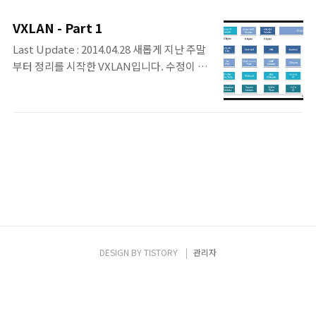
VXLAN이 필요한 배경 1. Limitations
switch(config)#interface vxlan 1 ○ VNI
imposed by Spanning Tree & VLAN
와 VLAN 간의 Mapping
VXLAN - Part 1
Ranges - 현재의 Layer 2 Network는 중복
switch(config)#interface vxlan 1
Last Update : 2014.04.28 새롭게 지난 주말
된 경로에 대해서 Loop를 예방하기 위해 STP
switch(config-if-Vx1)#vxlan vlan 100 vni
부터 정리를 시작한 VXLAN입니다. 수정이 필
를 사용한다. - STP를 사용하게 되면,
100 ..
요한 부분은 말씀해주시면, 확인 후 수정하도
Blocking Point가 생기면서 모든 경로에 대
록 하겠습니다. VXLAN 〮 물리적인 환경의 제
해서 다 사용할 수가 없게 된다. 따라서, STP
약이 없이 Layer 2 Segment를 확장한다. 〮
모델은 Multipathing에서의 Resiliency로
VM 이동 후에도 기존 IP 주소를 지속적으로
써는 적합하지 않다. - 최근에는 TRILL이나
사용. 〮 표준화된 방법으로 Overlay를 구성
SPB로써 STP의 이러한 제약사항을 해소하
할 수 있게하여, 다양한 Vendor들의
도록 제안되고 ..
Ecosystem을 구축할 수 있음. ※
Cisco,Vmware, F5, Broadcom, Brocade,
Arista etc 〮 기존 Layer 2가 12bit의 VLAN
ID로 4094 VLAN을 지원, VXLAN은 24bit의
VNID로 1600만개의 VXLAN을 지원한다. 〮
DESIGN BY
TISTORY
관리자
기존 Layer2 VLAN은 STP 사..