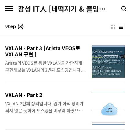
본문 바로가기
감성 IT人 [네떡지기 & 플밍지기]
vtep
(3)
VXLAN - Part 3 [Arista VEOS로
VXLAN 구현 ]
Arista의 VEOS를 통한 VXLAN을 간단하게
구현해보는 VXLAN의 3번째 포스팅입니다. 오
랜만에 올리는 VXLAN시리즈 포스팅이네요.
원래 3번째 포스팅은 좀 더 이론적인 부분을 다
루기 위해서 작성하다가, 4번째 포스팅하려던
VXLAN - Part 2
테스트가 먼저 정리가 되어서, 순서를 바꿔서
VXLAN 2번째 정리입니다. 뭔가 아직 정리가
올려봅니다. VXLAN을 구성하기 위한 VEOS
되지 않은 듯하여 포스팅을 미루려 하였으나..
의 간단한 Config에 대해서 먼저 알아보고, 해
미루기만하면... 계속 미루기만 할 것 같아서...
당 Config를 이용하여 단순한 랩을 통해서 이
우선 先 포스팅... 後 업데이트로 갑니다.
해해보시길 바랍니다. ○ VXLAN VTI 생성