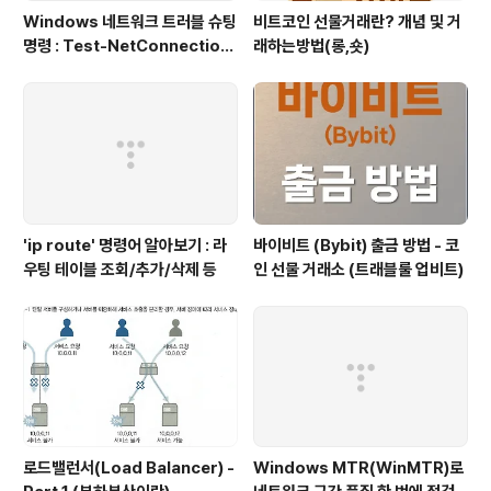
Windows 네트워크 트러블 슈팅
비트코인 선물거래란? 개념 및 거
명령 : Test-NetConnection
래하는방법(롱,숏)
(포트/경로 확인)
'ip route' 명령어 알아보기 : 라
바이비트 (Bybit) 출금 방법 - 코
우팅 테이블 조회/추가/삭제 등
인 선물 거래소 (트래블룰 업비트)
로드밸런서(Load Balancer) -
Windows MTR(WinMTR)로