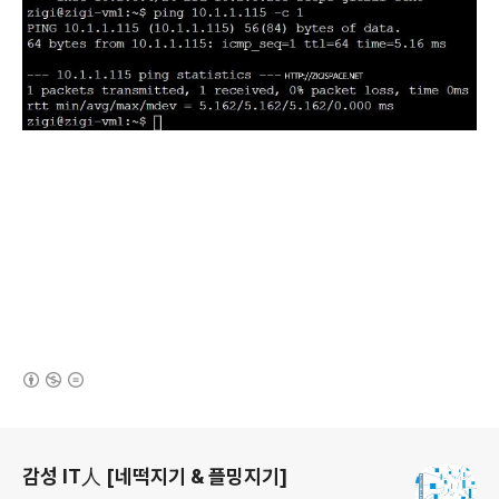
(새창열림)
로그 정보
감성 IT人 [네떡지기 & 플밍지기]