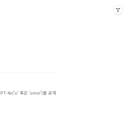
o('o' 혹은 'omni')를 공개