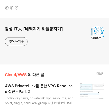
(새창열림)
로그 정보
감성 IT人 [네떡지기 & 플밍지기]
구독하기
더보기
Cloud/AWS
의 다른 글
AWS PrivateLink를 통한 VPC Resourc
e 접근 - Part 2
글 내용
Today Key : aws, privatelink, vpc, resource, end
point, single, child, arn, group 지난 12월 1일 공개
된 'AWS announces access to VPC resources ov