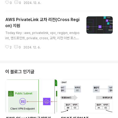
0
0
2024. 12. 6.
er AWS PrivateLink' 에 대한 내용에 대한 두 번 째 포스
팅입니다. 이번 포스팅에서는 외부에서 Resource Gate
way를 통해서 접근이 가능한 Resource를 선언하는 Re
AWS PrivateLink 교차 리전(Cross Regi
source Configuration에 대해서 조금 더 알아보려고 합
니다. → 기존 포스팅을 먼저 보고 오세요 : https://zigisp
on) 지원
글 내용
ace.net/1310Resource Configuration의 유형은 Re
Today Key : aws, privatelink, vpc, regipn, endpo
source와 Resource Group으로 나뉩니다. Re..
int, 엔드포인트, private, cross, 교차, 리전 이번 포스팅
에서는 지난 11월 26일 공개된 'AWS PrivateLink 교차
2
0
2024. 12. 6.
리전(Cross Region) 지원' 에 대한 내용입니다. 기존의 I
nterface VPC Endpoint는 동일 리전의 VPC Endpoin
t Service에 대해서만 연결이 가능 했지만, 동일한 AWS
Partition에 속한 AWS Regions 에서 호스팅 되는 VPC
Endpoint Service를 Interface Endpoint를 통해서 지
이 블로그 인기글
원합니다. 본 포스팅에서는 PrivateLink 교차 리전 구성
을 통해, VPC Endpoint Service가 구성된 ..