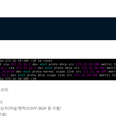
0/0)
이스
왔는지(커널/정적/OSPF/BGP 등 식별)
선호)