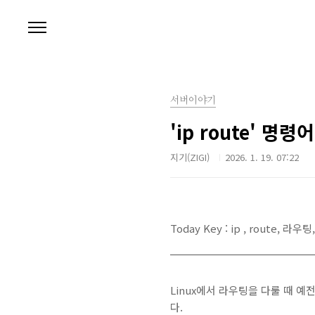
본문 바로가기
서버이야기
'ip route' 
지기(ZIGI)
2026. 1. 19. 07:22
Today Key : ip , route, 라우
Linux에서 라우팅을 다룰 때 예전에
다.