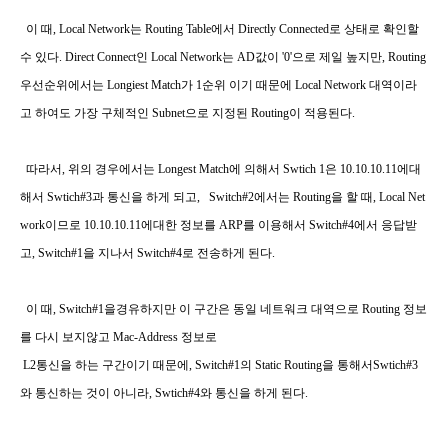
이 때
, Local Network는 Routing Table에서 Directly Connected로 상태로 확인할
수 있다. Direct Connect인 Local Network는 AD값이 '0'으로 제일 높지만, Routing
우선순위에서는 Longiest Match
가 1순위 이기 때문에 Local Network 대역이라
고 하여도 가장 구체적인 Subnet으로 지정된 Routing이 적용된다.
따라서
, 위의 경우에서는
Longest Match
에 의해서
Swtich
1
은
10.10.10.11
에
대
해서
Swtich#3
과 통신을 하게 되고,
Switch#2
에서는
Routing
을 할 때
, Local Net
work
이므로
10.10.10.11
에
대한 정보를
ARP
를 이용해서
Switch#4
에서
응답받
고
, Switch#1
을 지나서
Switch#4
로 전송하게 된다
.
이 때
, Switch#1
을
경유하지만 이 구간은 동일 네트워크 대역으로 Routing 정보
를 다시 보지않고 Mac-Address 정보로
L2통신을 하는
구간이기 때문에,
Switch#1
의
Static Routing을 통해서
Swtich#3
와 통신하는 것이 아니라
, Swtich#4
와 통신을 하게 된다
.