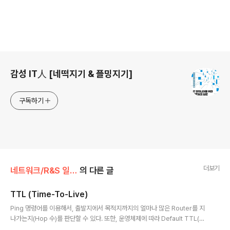
로그 정보
감성 IT人 [네떡지기 & 플밍지기]
구독하기
더보기
네트워크/R&S 일반
의 다른 글
TTL (Time-To-Live)
글 내용
Ping 명령어를 이용해서, 출발지에서 목적지까지의 얼마나 많은 Router를 지
나가는지(Hop 수)를 판단할 수 있다. 또한, 운영체제에 따라 Default TTL(Ti
me-To-Live)이 다르기 때문에 운영체제의 종류도 가늠해볼 수 있다. 이 때의