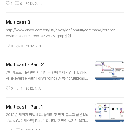
1
0
2012. 2. 4.
운영체제는 Ping으로 확인하는 운영체제는 보내는 쪽이 아니라 Ping을 받는
쪽(즉, 목적지)에 대한 운영체제를 확인할 수 있다. 목적지로 패킷을 보낼 때, T
TL 값을 자신의 운영체제의 최대값으로 해서 보내고 각 라우터를 지날 때마다
Multicast 3
이 값을 1씩 낮추면서 목적지 장비에 도착을 하게 되면, 목적지에는 데이터를 응
글 내용
답할 때 다시 TTL을 자신의 운영체제의 최대값으로 해서 응답을 하게 되고 마
http://www.cisco.com/en/US/docs/ios/ipmulti/command/referen
찬가지로 돌아오는 경로 상에서 라우터를 지날 때마다 TTL값은 1..
ce/imc_02.html#wp1052526 igmp관련.
0
0
2012. 2. 1.
Multicast - Part 2
글 내용
멀티캐스트 지난 번에 이어서 두 번째 이야기입니다. ◎ R
PF (Reverse Path Forwarding) ▷ 목적 : Multicast
패킷의 Loop를 방지. ( 중복된 Multicast 패킷 수신을 방
0
1
2012. 1. 7.
지 ) ▷ 전제조건 : Unicast Routing Protocol이 동작해
야함. ▷ 확인 규칙 1. Multicast의 source IP가 Routin
g Table의 최적 경로의 Interface로 수신되면 RPF 체크
Multicast - Part 1
성공, 아니면 실패. ▷ 특징 1. Unicast Routing이 목적지
글 내용
IP로 Routing을 하는 반면에, Multicast Routing은 출
2012년 새해가 밝았네요. 올해의 첫 번째 블로그 글은 Mu
발지 IP로 Routing. 2. RPF에 성공할 경우에만 데이터가
lticast(멀티캐스트) Part 1 입니다. 몇 번에 걸쳐서 올리게
전송되고, 실패할 경우에는 해당 데이터는 Drop 된다. 3.
될지는 모르겠네요. 항상 그렇듯이 배움에는 끝이 없겠지