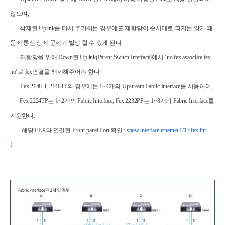
않으며
,
삭제된
Uplink를 다시 추가하는
경우에도 재할당이 순서대로 되지는 않기 때
문에 통신 상에 문제가 발생 할 수 있게 된다
.
-
재할당을 위해
Down
된
Uplink(Parent Switch Interface)
에서
‘no fex associate
fex_
no
’
로
fex
연결을 해제해주어야 한다
-
Fex 2148-T, 2148TP
의 경우에는
1~4
개의
Upstream Fabric Interface
를 사용하며
,
Fex 2224TP
는
1~2
개의
Fabric Interface, Fex 2232PP
는
1~8
개의
Fabric Interface
를
지원한다
.
-
해당
FEX
와 연결된
Front-panel Port
확인 :
show interface ethernet
1/17
fex-
int
f