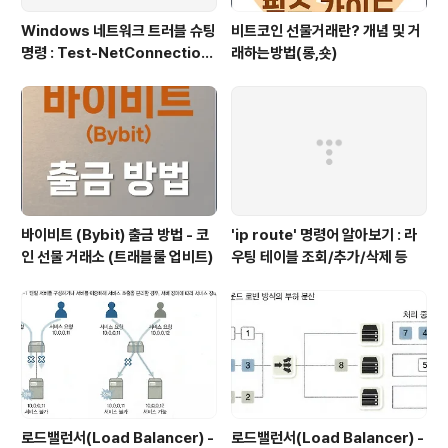
Windows 네트워크 트러블 슈팅
비트코인 선물거래란? 개념 및 거
명령 : Test-NetConnection
래하는방법(롱,숏)
(포트/경로 확인)
바이비트 (Bybit) 출금 방법 - 코
'ip route' 명령어 알아보기 : 라
인 선물 거래소 (트래블룰 업비트)
우팅 테이블 조회/추가/삭제 등
로드밸런서(Load Balancer) -
로드밸런서(Load Balancer) -