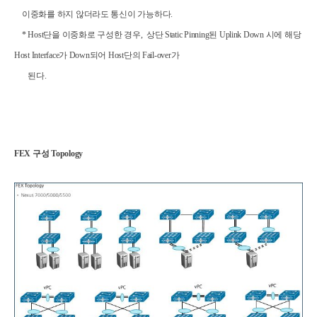
이중화를 하지
않더라도 통신이 가능하다
.
* Host
단을 이중화로 구성한 경우
,
상단
Static Pinning
된
Uplink Down
시에 해당
Host Interface
가
Down
되어
Host
단의
Fail-over
가
된다
.
FEX
구성 Topology