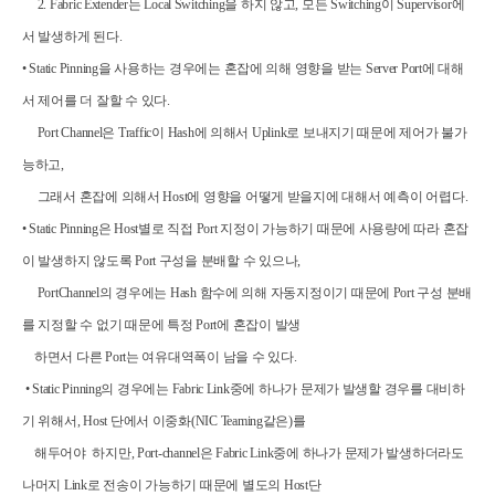
2. Fabric Extender
는
Local Switching
을 하지 않고
,
모든
Switching
이
Supervisor
에
서 발생하게 된다
.
• Static Pinning
을 사용하는 경우에는 혼잡에 의해 영향을 받는
Server Port
에 대해
서 제어를 더 잘할 수 있다
.
Port Channel
은
Traffic
이
Hash
에 의해서
Uplink
로 보내지기 때문에 제어가 불가
능하고
,
그래서 혼잡에 의해서
Host
에 영향을 어떻게 받을지에 대해서 예측이 어렵다
.
• Static Pinning
은
Host
별로 직접
Port
지정이 가능하기 때문에 사용량에 따라 혼잡
이 발생하지 않도록
Port
구성을 분배할 수 있으나
,
PortChannel
의 경우에는
Hash
함수에 의해 자동지정이기 때문에
Port
구성 분배
를 지정할 수 없기 때문에 특정
Port
에 혼잡이 발생
하면서
다른
Port
는 여유대역폭이 남을 수 있다
.
• Static Pinning
의 경우에는
Fabric Link
중에 하나가 문제가 발생할 경우를 대비하
기 위해서
, Host
단에서 이중화
(NIC Teaming
같은
)
를
해두어야
하지만
, Port-channel
은
Fabric Link
중에 하나가 문제가 발생하더라도
나머지
Link
로 전송이 가능하기 때문에 별도의
Host
단