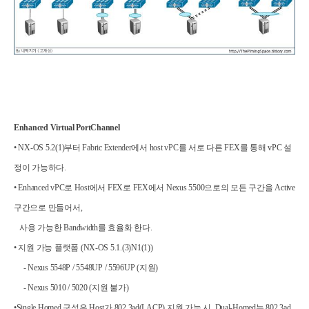
Enhanced Virtual PortChannel
• NX-OS 5.2(1)
부터
Fabric Extender
에서
host vPC
를 서로 다른
FEX
를
통해
vPC
설
정이 가능하다
.
• Enhanced vPC
로
Host
에서
FEX
로
FEX
에서
Nexus 5500
으로의 모든 구간을
Active
구간으로 만들어서
,
사용 가능한
Bandwidth
를 효율화 한다
.
•
지원 가능 플랫폼
(NX-OS 5.1.(3)N1(1))
- Nexus 5548P / 5548UP / 5596UP (
지원
)
- Nexus 5010 / 5020 (
지원 불가
)
•
Single Homed
구성은
Host
가
802.3ad(LACP)
지원 가능 시
, Dual-Homed
는
802.3ad