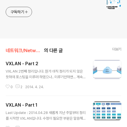
구독하기
더보기
네트워크/Network 가상화
의 다른 글
VXLAN - Part 2
글 내용
VXLAN 2번째 정리입니다. 뭔가 아직 정리가 되지 않은
듯하여 포스팅을 미루려 하였으나.. 미루기만하면... 계속
미루기만 할 것 같아서... 우선 先 포스팅... 後 업데이트로
0
2
2014. 4. 24.
갑니다. VXLAN이 필요한 배경 1. Limitations impose
d by Spanning Tree & VLAN Ranges - 현재의 Lay
er 2 Network는 중복된 경로에 대해서 Loop를 예방하
VXLAN - Part 1
기 위해 STP를 사용한다. - STP를 사용하게 되면, Block
글 내용
ing Point가 생기면서 모든 경로에 대해서 다 사용할 수가
Last Update : 2014.04.28 새롭게 지난 주말부터 정리
없게 된다. 따라서, STP 모델은 Multipathing에서의 Re
를 시작한 VXLAN입니다. 수정이 필요한 부분은 말씀해주
siliency로써는 적합하지 않다. - 최근에는 TRILL이나 S
시면, 확인 후 수정하도록 하겠습니다. VXLAN 〮 물리적