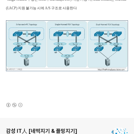
(LACP)
지원 불가능 시에
A/S
구조로 사용한다
(새창열림)
로그 정보
감성 IT人 [네떡지기 & 플밍지기]