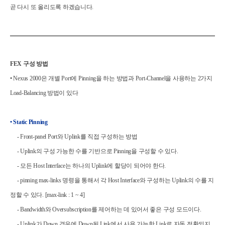
곧 다시 또 올리도록 하겠습니다.
FEX
구성 방법
•
Nexus 2000
은 개별
Port
에
Pinning
을 하는 방법과
Port-Channel
을 사용하는
2
가지
Load-Balancing
방법이 있다
• Static Pinning
- Front-panel Port
와
Uplink
를 직접 구성하는 방법
- Uplink
의 구성 가능한 수를 기반으로
Pinning
을 구성할 수 있다
.
-
모든
Host Interface
는 하나의
Uplink
에 할당이 되어야 한다
.
- pinning max-links
명령을 통해서 각
Host Interface
와 구성하는
Uplink
의 수를 지
정할 수 있다
. [max-link : 1 ~ 4]
- Bandwidth
와
Oversubscription
를 제어하는 데 있어서 좋은 구성 모드이다
.
- Uplink
가
Down
경우에
Down
된
Link
에서 사용 가능한
Link
로 자동 전환되지