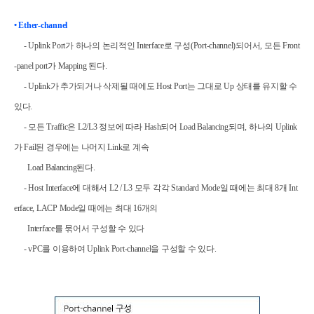
•
Ether-channel
- Uplink Port
가 하나의 논리적인
Interface
로 구성
(Port-channel)
되어서
,
모든
Front
-panel port
가
Mapping
된다
.
- Uplink
가 추가되거나 삭제될 때에도
Host Port
는 그대로
Up
상태를 유지할 수
있다
.
-
모든
Traffic
은
L2/L3
정보에 따라
Hash
되어
Load Balancing
되며
,
하나의
Uplink
가
Fail
된 경우에는 나머지
Link
로 계속
Load Balancing
된다
.
- Host Interface
에 대해서
L2 / L3
모두 각각
Standard Mode
일 때에는 최대
8
개
Int
erface, LACP Mode
일 때에는 최대
16
개의
Interface
를
묶어서 구성할 수 있다
- vPC
를 이용하여
Uplink Port-channel
을 구성할 수 있다
.