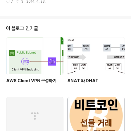
PB로써 STP의 이러한 제약사항을 해소하도록 제안되고
7
3
2014. 4. 23.
인 환경의 제약이 없이 Layer 2 Segment를 확장한다.
..
〮 VM 이동 후에도 기존 IP 주소를 지속적으로 사용. 〮
표준화된 방법으로 Overlay를 구성할 수 있게하여, 다양
한 Vendor들의 Ecosystem을 구축할 수 있음. ※ Cisc
o,Vmware, F5, Broadcom, Brocade, Arista etc
이 블로그 인기글
〮 기존 Layer 2가 12bit의 VLAN ID로 4094 VLAN
을 지원, VXLAN은 24bit의 VNID로 1600만개의 VXL
AN을 지원한다. 〮 기존 Layer2 VLAN은 STP 사..
AWS Client VPN 구성하기
SNAT 와 DNAT