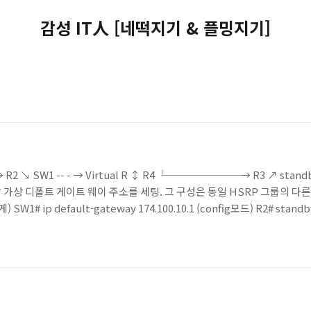
감성 IT人 [네떡지기 & 플밍지기]
↘ SW1 -- - → Virtual R ↕ R4 └───────→ R3 ↗ sta
 가상 디폴트 게이트 웨이 주소를 세팅. 그 구성은 동일 HSRP 그룹의 
 ip default-gateway 174.100.10.1 (config모드) R2# standby ip
0.10.1 (interface 모드) SW1 의 디폴트 게이트웨이를 가상 아이피로 지정하고(
동..