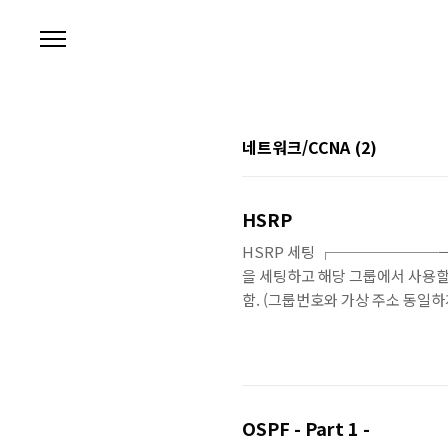
본문 바로가기
네트워크/CCNA
(2)
HSRP
HSRP 세팅 ┌───────→ R2 
을 세팅하고 해당 그룹에서 사용할
함. (그룹번호와 가상 주소 동일하게) SW1#
드) R3# standby ip 174.10
standby 명령어로 가상 아이피를 
OSPF - Part 1 -