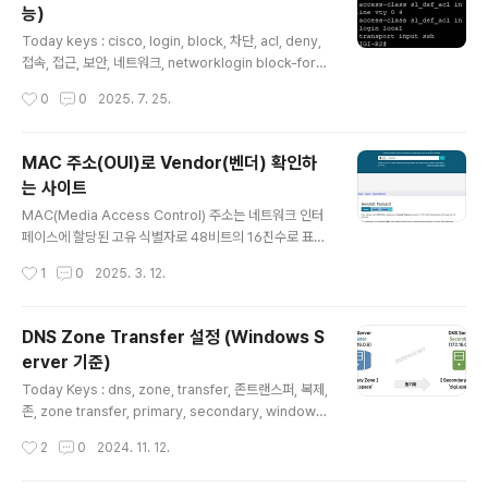
능)
료 기..
글 내용
Today keys : cisco, login, block, 차단, acl, deny,
접속, 접근, 보안, 네트워크, networklogin block-for
란?login block-for 명령어는 지정된 시간 동안 로그인
작성시간
0
0
2025. 7. 25.
시도를 차단하는 기능특정 시간 내에 로그인 실패가 반복
되면, 이후 일정 시간 동안 모든 로그인 시도를 차단즉, 일
정 횟수 이상 잘못된 로그인 시도가 감지되면, 시스템이 일
MAC 주소(OUI)로 Vendor(벤더) 확인하
시적으로 로그인 잠금 기능 제공 사용 목적SSH, Telnet
는 사이트
등의 관리 포트에 대한 브루트 포스 공격 차단잘못된 패스
글 내용
워드 입력을 통해 반복 로그인 시도하는 비인가 사용자 방
MAC(Media Access Control) 주소는 네트워크 인터
어네트워크 장비 계정 탈취 시도에 대한 1차 방어선 제공
페이스에 할당된 고유 식별자로 48비트의 16진수로 표현
설정 방법login block-for attempts within block-fo
됩니다. 이 중 처음 24비트는 OUI(Organizationally U
작성시간
1
0
2025. 3. 12.
r..
nique Identifier)로, 제조사(Vendor)를 식별하는 데 사
용 할 수 있습니다. 이러한 OUI로 해당 장비의 제조사를 확
인 할 수 있는 사이트들이 있는 데,블로그 내에 정리해둔 기
DNS Zone Transfer 설정 (Windows S
존 사이트가 없어져서 접속이 안되는 곳이 있어서, 현재 버
erver 기준)
전으로 확인 가능한 사이트를 몇 가지 정리해 보았습니다.
글 내용
OUI를 통한 제조사 조회 사이트https://maclookup.ap
Today Keys : dns, zone, transfer, 존트랜스퍼, 복제,
p/searchhttps://uic.io/ko/mac/https://miniwebto
존, zone transfer, primary, secondary, windows,
ol.com/ko/mac-address-lookup/http..
domain, name지난 포스팅에서는 DNS Zone Transf
작성시간
2
0
2024. 11. 12.
er가 어떤 것인지 간단히 알아보았습니다.이번 포스팅에서
는 Windows Server에서 DNS Zone Transfer를 어