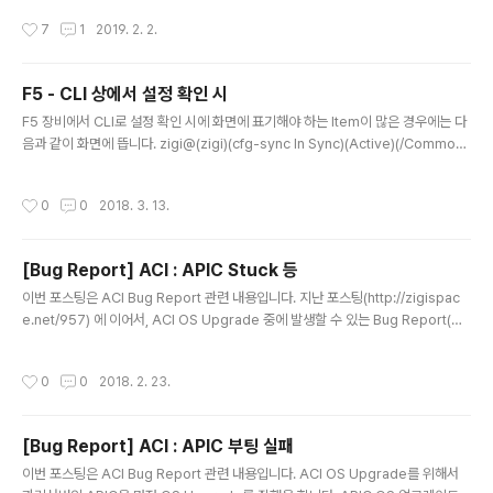
서 다른 Rec..
화면 간단한 소개입니다. Apstra는 Apstra Operating
작성시간
7
1
2019. 2. 2.
System(AOS)를 이용하여, 다양한 벤더(운영체제)의 네
트워크 장비를 관리할 수 있는 솔루션이라고 볼 수 있습니
다. 현재 지원되는 벤더 뿐만 아니라 지원되는 벤더와 OS
F5 - CLI 상에서 설정 확인 시
는 지속적으로 늘어나고 있다고 합니다.Template 형태의
글 내용
사용자 의도의 설정을 벤더에 종속되지 않게 네트워크 장
F5 장비에서 CLI로 설정 확인 시에 화면에 표기해야 하는 Item이 많은 경우에는 다
비에 deploy 합니다. 해당 설정은 AOS에서 지속적으로
음과 같이 화면에 뜹니다. zigi@(zigi)(cfg-sync In Sync)(Active)(/Common)
관리되면서, 최초의 의도와 벗어난 변경이 발생될 경우에
(tmos)# show running-config Display all 216 items? (y/n) item 수와 상관
이를 알려주고 ..
없이 전체 내용을 화면에 모두 표기하고 싶은 경우에는 다음과 같은 설정을 하면 됩
작성시간
0
0
2018. 3. 13.
니다. zigi@(zigi)(cfg-sync In Sync)(Active)(/Common)(tmos)# modify c
li preference pager disabled display-threshold 0 zigi@(zigi)(cfg-syn
c In Sync)(Active)(/Common)(tmos)# list cl..
[Bug Report] ACI : APIC Stuck 등
글 내용
이번 포스팅은 ACI Bug Report 관련 내용입니다. 지난 포스팅(http://zigispac
e.net/957) 에 이어서, ACI OS Upgrade 중에 발생할 수 있는 Bug Report(CS
Cvb94260)입니다. 2.1미만의 버전에서 발생할 수 있다고 하기 때문에 2.1이상의
버전에서 더 상위 버전으로의 Upgrade에는 발생하지 않을 수 있습니다. 이 버그에
작성시간
0
0
2018. 2. 23.
대한 증상은 1. APIC 업그레이드 중에 먼저 진행된 APIC은 정상적으로 Upgrade
가 완료되었으나, 이후에 업그레이드 되는 APIC의 상태가 75%에서 멈춰있게 됩니
다. 이 경우 75%에서 멈춰있는 APIC에서 확인 할 때, 정상적으로 완료된 APIC의
[Bug Report] ACI : APIC 부팅 실패
정보가 기존 버전으로 표기 2. 모든 APIC이 정상적으로 업그레이드가 되..
글 내용
이번 포스팅은 ACI Bug Report 관련 내용입니다. ACI OS Upgrade를 위해서