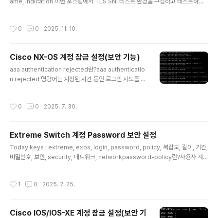
ame, indication 이번 포스팅에서 TLS SNI 테스트 환경을 구성하고 테스트하면
서 TLS SNI에 대한 동작 방식 이해를 해보는 포스팅입니다. 먼저 포스팅에 앞서서
용어부터 정리하면, 흔히 “HTTP SNI”라고 부르지만, SNI(Server Name Indica
작성시간
0
0
2025. 11. 10.
tion)는 HTTP 기능이 아니라 TLS ClientHello(핸드셰이크) 확장입니다. TLS 자
체만으로는 “클라이언트가 어느 서버 이름(도메인)에 접속하려는지” 서버가 알 방법
이 없어서, 가상호스팅(한 IP에 여러 HTTPS 사이트)에서 문제가 생기는데, SNI가
Cisco NX-OS 계정 잠금 설정(보안 기능)
그 정보를 전달해줍니다. 이번 포..
글 내용
aaa authentication rejected란?aaa authenticatio
n rejected 명령어는 지정된 시간 동안 로그인 시도를 차
단하는 기능특정 시간 내에 로그인 실패가 반복되면, 이후
일정 시간 동안 모든 로그인 시도를 차단즉, 일정 횟수 이상
작성시간
0
0
2025. 7. 30.
잘못된 로그인 시도가 감지되면, 시스템이 일시적으로 로
그인 잠금 기능 제공IOS나 IOS-XE의 login block-for
기능과 유사 설정 방법aaa authentication rejected in
Extreme Switch 계정 Password 보안 설정
ban 예시> aaa authentication rejected 3 in 30 ba
글 내용
n 60rejected 3 → 3번의 로그인 실패가 발생하면in 30
Today keys : extreme, exos, login, password, policy, 복잡도, 길이, 기간,
→ 위의 실패 시도가 30초 이내에 발생한 경우 차단 조건
비밀번호, 보안, security, 네트워크, networkpassword-policy란?사용자 계정
충족ban 60→ 로그인 실패가..
의 비밀번호 정책을 설정하는 기능비밀번호의 길이, 복잡성, 만료 기간 등을 설정하
여 장비의 보안을 강화 특정 계정에 적용하거나, 전체 계정에 일괄 적용 가능 사용 목
작성시간
1
0
2025. 7. 25.
적비밀번호 보안 강화: 모든 사용자 계정에 대해 통일된 비밀번호 정책을 적용하여
보안을 강화네트워크 장비 보호: 비밀번호 복잡성, 만료, 그리고 계정 잠금 기능을 통
해 비인가 사용자로부터 장비를 보호브루트포스 공격 방지: 여러 번 실패한 로그인
Cisco IOS/IOS-XE 계정 잠금 설정(보안 기
시도를 제한하여 브루트포스 공격을 차단정기적인 비밀번호 변경 유도: 비밀번호 만