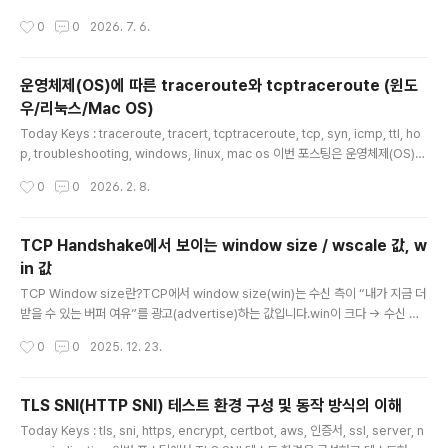
로토콜이 자체적으로 neighbor 상태를 확인할 수는 있지만, 기본 hello/dead tim
작성시간
0
0
2026. 7. 6.
er만으로는 장애 감지가 늦어질 수 있습니다. 이런 문제를 해결하기 위해 사용하는
대표적인 기술이 BFD, Bidirectional Forwarding Detection입니다.목차BFD
란 무엇인가BFD 세션의 기본 구조BFD Control Packet 이해BFD Session Sta
운영체제(OS)에 따른 traceroute와 tcptraceroute (윈도
teB..
우/리눅스/Mac OS)
글 내용
Today Keys : traceroute, tracert, tcptraceroute, tcp, syn, icmp, ttl, ho
p, troubleshooting, windows, linux, mac os 이번 포스팅은 운영체제(OS)에
따라 traceroute 계열 명령이 어떻게 다르게 동작하는지, 그리고 왜 어떤 환경에서
작성시간
0
0
2026. 2. 8.
는 traceroute는 * * *만 찍히는데 tcptraceroute는 끝까지 보이는지에 대해서
알아보기 위한 포스팅입니다.현업에서는 “경로 추적”을 한다고 하면 traceroute를
떠올리지만, 실제로는 OS마다 기본 구현이 다르고(Windows는 tracert),보안 정
TCP Handshake에서 보이는 window size / wscale 값, w
책(특히 ICMP 차단)이나 방화벽 정책 때문에 TCP 기반 경로 추적이 더 유효한 상
in 값
황이 많습니다. 이번 포스..
글 내용
TCP Window size란?TCP에서 window size(win)는 수신 측이 “내가 지금 더
받을 수 있는 버퍼 여유”를 광고(advertise)하는 값입니다.win이 크다 → 수신 측
버퍼 여유가 많다 → 송신 측이 더 많이 보낼 수 있다win이 작다 → 수신 측 버퍼 여
작성시간
0
0
2025. 12. 23.
유가 적다 → 송신 측이 천천히 보내야 한다 즉, win은 네트워크 장비의 “대역폭” 같
은 개념이 아니라, TCP 수신 버퍼(흐름 제어) 관점의 값입니다. 왜 wscale(Windo
w Scaling)이 필요할까?TCP 헤더의 window 필드는 16비트라서 최대가 65,53
TLS SNI(HTTP SNI) 테스트 환경 구성 및 동작 방식의 이해
5입니다.요즘 환경(클라우드, DC, 고대역폭/지연 구간 등)에서는 64KB로는 부족할
글 내용
Today Keys : tls, sni, https, encrypt, certbot, aws, 인증서, ssl, server, n
수 있기 때문에, TCP는 Handshake(SYN / SYN-ACK)..