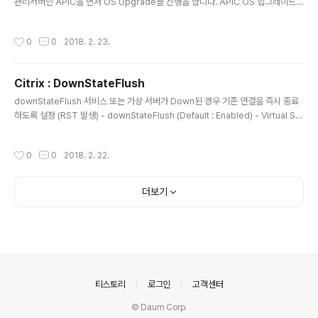
관리서버인 APIC을 먼저 OS Upgrade를 진행을 합니다. APIC OS 업그레이드
과정 시, APIC의 재부팅을 하는 도중에 정상적으로 부팅을 하지 못하는 문제가 발생
할 수 있습니다. 이 경우 장비에 Console을 붙여서 확인을 하면 다음과 같이 표기됨
작성시간
0
0
2018. 2. 23.
을 확인할 수 있습니다. APIC 1 Console shows: do_boot_cpu failed(-1) to
wakeup CPU#2 do_boot_cpu failed(-1) to wakeup CPU#3 do_boot_c
pu failed(-1) to wakeup CPU#4 do_boot_cpu failed(-1) to wakeup CP
Citrix : DownStateFlush
U#5 . . . ...
글 내용
downStateFlush 서비스 또는 가상 서버가 Down된 경우 기존 연결을 즉시 종료
하도록 설정 (RST 발생) - downStateFlush (Default : Enabled) - Virtual Se
rver 혹은 Service에 설정 Down State Flush가 활성화된 경우에 다음의 Conn
ection 상태를 모두 정리(Session Table 삭제) ㆍConnection이 Pending된
작성시간
0
0
2018. 2. 22.
서비스 (TCP handshake가 정상적으로 완료되지 않은 상태) ㆍ기존에 연결된 Co
nnection (TCP handshake가 완료된 상태) ㆍPending된 요청 (HTTP 요청을
수신했으나 응답하지 않은 상태) ㆍ진행 중인 요청(HTTP 요청을 수신하고 일정 응
더보기
답을 받았지만, 전체 응답이 완료되지..
의안내
티스토리
로그인
고객센터
© Daum Corp.