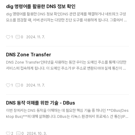
떻게 설정하는지 실제 구성하면서 알아봅니다.DNS Zone
dig 명령어를 활용한 DNS 정보 확인
Transfer를 알아보기 위해 Windows 서버를 2대를 구
글 내용
dig 명령어를 활용한 DNS 정보 확인DNS 관련 문제를 해결하거나 네트워크 구성
성합니다.각 서버에서는 DNS 기능을 활성화 합니다. 1번
요소를 점검할 때, 서버 관리자는 다양한 진단 도구를 사용하게 됩니다. 그중에서 di
서버는 172.16.0.62번 서버는 172.16.0.7로 구성되어
g는 가장 많이 활용되는 명령어 중 하나입니다. dig는 DNS 서버에 직접 질의하여
있습니다.Mater Server 설정Master 서버에서의 정방
도메인과 관련된 다양한 정보를 조회할 수 있는 도구로, 리눅스 및 유닉스 계열 환경
향 조회(Forward Lookup Zones..
작성시간
1
0
2024. 11. 7.
에서 기본적으로 많이 사용됩니다. dig는 도메인 이름에 대한 IP 주소, 메일 서버 정
보, 네임서버 목록 등 다양한 레코드 정보를 확인할 수 있으며, 복잡한 DNS 설정 문
제를 진단하거나 보안 점검을 수행할 때도 유용하게 사용됩니다.도메인을 기반으로
DNS Zone Transfer
한 웹 서비스 운영이 일반화되면서, DNS 정보의 정확성과 응답 속도, 그리고 구조적
글 내용
인 설계가 점점 더 중요해졌습니다. 특히..
DNS Zone Transfer인터넷을 사용하는 동안 우리는 도메인 주소를 통해 다양한
서비스에 접속하게 됩니다. 이 도메인 주소가 IP 주소로 변환되어야 실제 통신이 가
능하며, 이 과정을 담당하는 것이 바로 DNS(Domain Name System)입니다. DN
S는 단순한 이름 해석 기능 외에도 도메인에 대한 다양한 정보를 보관하고 관리하는
작성시간
1
0
2024. 11. 7.
역할을 합니다. 이때 도메인 정보는 DNS 서버 내부에 Zone이라는 단위로 나뉘어
저장되며, 여러 DNS 서버가 이를 공유하고 동기화할 수 있도록 지원하는 기술이 바
로 DNS Zone Transfer입니다.Zone이란?DNS에서 Zone은 특정 도메인 영역
DNS 동작 이해를 위한 기술 - DBus
에 대한 정보를 담고 있는 논리적 단위입니다. 예를 들어, example.com이라는 도
글 내용
메인과 그 하위 도메인..
이번 장에서는 DNS 동작을 이해하는 데 필요한 핵심 기술 중 하나인 **DBus(Des
ktop Bus)**에 대해 살펴봅니다. DBus는 리눅스 환경에서 프로세스 간 통신(IP
C, Inter-Process Communication)을 위해 만들어진 메시지 버스 시스템으
로, 여러 서비스나 애플리케이션이 서로 정보를 전달하고 설정을 위임하는 데 사용됩
작성시간
2
0
2024. 10. 3.
니다. 즉, 리눅스 시스템 내 다양한 프로그램이 공통된 버스를 통해 서로 메시지를 주