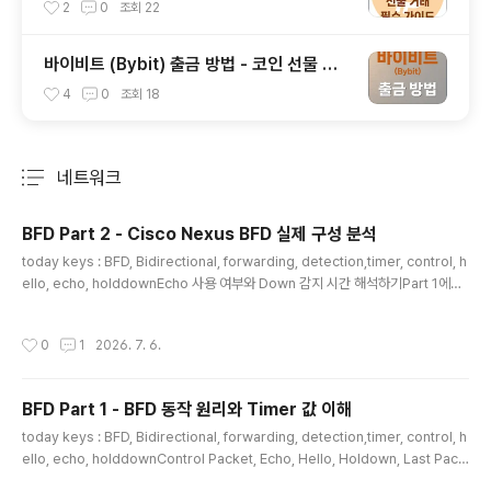
(롱,숏)
2
0
조회
22
바이비트 (Bybit) 출금 방법 - 코인 선물 거
래소 (트래블룰 업비트)
4
0
조회
18
네트워크
분류 전체보기
주요 글 목록
BFD Part 2 - Cisco Nexus BFD 실제 구성 분석
글 내용
today keys : BFD, Bidirectional, forwarding, detection,timer, control, h
ello, echo, holddownEcho 사용 여부와 Down 감지 시간 해석하기Part 1에서
는 BFD의 기본 동작 원리와 주요 timer 값을 정리했습니다. 이번 Part 2에서는 실
제 Cisco Nexus 장비의 BFD configuration과 show bfd neighbors detail
작성시간
0
1
2026. 7. 6.
출력을 기준으로, BFD가 실제로 어떻게 동작하고 있는지 분석합니다.1. 각 장비는 B
FD Echo를 사용하고 있는가?2. Hello와 Holdown 값은 각각 무엇을 의미하는
가?3. Control packet 기준 Down 감지 시간은 얼마인가?4. Echo를 사용하는
BFD Part 1 - BFD 동작 원리와 Timer 값 이해
경우 실제..
글 내용
today keys : BFD, Bidirectional, forwarding, detection,timer, control, h
ello, echo, holddownControl Packet, Echo, Hello, Holdown, Last Pack
et 해석하기네트워크에서 장애를 빠르게 감지하는 것은 매우 중요합니다. 라우팅 프