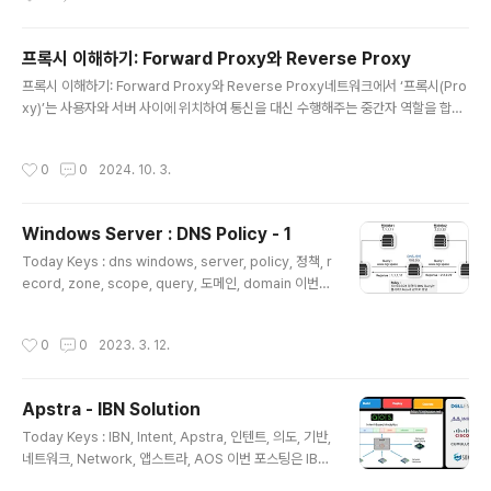
고받을 수 있도록 해주는 역할을 합니다.1. DBus의 개념DBus(Desktop Bus)
는 다음과 같은 특징을 가지고 있습니다. 프로세스 간 통신(IPC)을 위한 메시지 버스
프록시 이해하기: Forward Proxy와 Reverse Proxy
리눅스 시스템에서 동작하는 여러 프로세스가 공통된 버스(채널)를 통해 메시지
글 내용
를 주고받을 수 있도록 설..
프록시 이해하기: Forward Proxy와 Reverse Proxy네트워크에서 ‘프록시(Pro
xy)’는 사용자와 서버 사이에 위치하여 통신을 대신 수행해주는 중간자 역할을 합니
다. 쉽게 말해, 사용자 대신 서버에 요청을 보내고, 서버의 응답을 다시 사용자에게 전
달해주는 대리인입니다. 사용자는 직접 서버에 접속하지 않고, 항상 프록시를 거
작성시간
0
0
2024. 10. 3.
쳐 데이터를 주고받습니다. 프록시를 사용하는 이유는 다양하지만, 주로 보안 강
화, 성능 향상, 접근 제어, 익명성 확보 등을 위해 도입됩니다. 프록시는 동작 방식
에 따라 크게 두 가지로 나뉘며, 각각의 위치와 역할이 다릅니다. 클라이언트 앞에 위
Windows Server : DNS Policy - 1
치하여 외부 접근을 대리하는 Forward Proxy, 서버 앞에 위치하여 외부 요청을 받
글 내용
아 내부 서버로 전달하는 Reverse..
Today Keys : dns windows, server, policy, 정책, r
ecord, zone, scope, query, 도메인, domain 이번
포스팅에서는 Windows Server에서 DNS 서비스를 사
용하는 경우에 사용 할 수 있는 DNS Policy에 대한 2가지
작성시간
0
0
2023. 3. 12.
예제를 살펴봅니다. 첫 번째 예제에서는 DNS Query를
보내는 사용자 혹은 서버의 IP 대역에 따라서 서로 다른 R
ecord 값을 응답하게 합니다. 두 번째 예제에서는 DNS가
Apstra - IBN Solution
2개의 네트워크 인터페이스를 갖고, DNS Query를 받는
글 내용
네트워크 인터페이스에 따라서 서로 다른 Record 값을
Today Keys : IBN, Intent, Apstra, 인텐트, 의도, 기반,
응답하게 합니다. 이러 예제를 활용하면 DNS 서버를 분리
네트워크, Network, 앱스트라, AOS 이번 포스팅은 IBN
하지 않고 특정 도메인에 대해서 사내 서버와 외부 서버에
(Intent-Based Networking) 솔루션인 Apstra에 대한