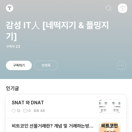
검색하기
티스토리
감성 IT人 [네떡지기 & 플밍지
기]
구독자
22
구독하기
방명록
신고하기 레이어
열기
인기글
SNAT 와 DNAT
12
0
조회
48
비트코인 선물거래란? 개념 및 거래하는방법