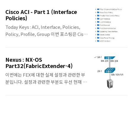
난 포스팅(Interface Policies)에 연장선상인
Switch Policies 입니다. 기존의 장비의 각
Cisco ACI - Part 1 (Interface
인터페이스, 장비별 설정이 아닌 Profile을 통
Policies)
해서 장비 설정을 하게 되기 때문에 이러한
Today Keys : ACI, Interface, Policies,
Profile을 어떻게 설정하게 되는지에 대한 부
Policy, Profile, Group 이번 포스팅은 Cisco
분에 있어서 많은 이해가 필요할 것 같습니다.
ACI 로 시작하는 시리즈 포스팅의 첫 번째 포
전체적인 구성을 어떻게 만들지에 따라서,
스팅입니다. 작년 말부터 Cisco ACI를 운영하
Profile에 의한 설정은 약이 될 수도 독이 될
기 시작하면서 정리를 조금씩 하면서 포스팅을
수도 있다고 생각하기 때문입니다. 아직 서비
Nexus : NX-OS
준비했는 데.. 예전부터 그랬지만 항상 포스팅
스 연결을 위해서 설정해야 할 부분들이 많이
Part32(FabricExtender-4)
을 하기 위한 준비 작업 시간도 오래 걸리거니
남아있지만, 하나씩 차근 차근 포스팅을 통해..
이번에는 FEX에 대한 실제 설정과 관련한 부
와 또 맘에 들 때까지.. 무작정 기다리기만 하면
분입니다. 설정과 관련한 부분도 우선 현재 계
포스팅을 하지도 못하고.. 계속 늦춰지기만 하
획은 이번 포스팅과 다음 포스팅으로 나눠서
게 되네요. 우선 짧게 짧게라도 가볍게 정리해
진행될 예정이긴 하나, 더 나눠질지는 아직 모
놓은 것들을 풀어보는 포스팅을 하려고 합니
르겠습니다. FEX 설정 [Static Pinning] -
다. 전체적인 흐름과 아키텍처를 잘 짜야만 된
Fabric Interface로 사용하게된 Parent
다고 생각되는 것이 ACI 이긴 하지만.. 우선 포
Switch에서 Switchport mode를 Fex-
스팅은 단편적인 부분부터 시작해봅니다. 그
fabric 설정을 하고, Fex를 Associate한다.
렇지 않으면 무작정 계속 늦..
5K-1(config)# install feature-set fex fex