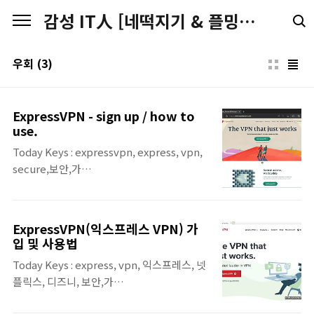
본문 바로가기
감성 IT人 [네떡지기 & 플밍지기]
우회
(3)
ExpressVPN - sign up / how to
use.
Today Keys : expressvpn, express, vpn,
secure,보안,가
상,priavte,network,use,how,no1,register,detour,china,bypas
우회 This is a posting on how to
subscribe and use ExpressVPN. Express
ExpressVPN(익스프레스 VPN) 가
VPN is global No.1 VPN service. The
입 및 사용법
VPN service allows users to access
Today Keys : express, vpn, 익스프레스, 넷
certain sites on the Internet by
플릭스, 디즈니, 보안,가
bypassing them. Or it can be used to
상,priavte,network,bypass,우회,china 이
test the global CDN service. To use