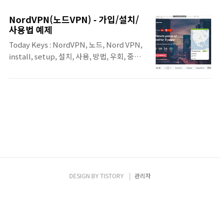
번 포스팅에서는 글로벌 No.1 VPN 서비스인
ExpressVPN, first connect to the
ExpressVPN에 대한 가입 및 사용법에 대한
ExpressVPN..
NordVPN(노드VPN) - 가입/설치/
포스팅입니다. VPN 서비스를 사용하면, 인터
사용법 예제
넷의 특정 사이트에 접속이 제한 된 경우에 우
Today Keys : NordVPN, 노드, Nord VPN,
회하여 접속을 할 수 있습니다. 또한, 접속 위치
install, setup, 설치, 사용, 방법, 우회, 중국,
를 원하는 국가로 지정할 수 있기 때문에 넷플
넷플릭스, 디즈니 이번 포스팅에서는 노드
릭스나 디즈니+에서 특정 국가에서만 제공되
VPN(Nord VPN)의 설치 및 사용법에 대해서
는 컨텐츠도 즐길 수 있습니다. >> 익스프레스
알아 봅니다. VPN 프로그램을 이용하면, 국내
VPN(Express VPN) 사이트 [바로가기] 익스
혹은 해외의 VPN 서버를 우회 경로로 사용하
프레스 VPN(ExpressVPN) 사용을 위해서 위
여 원하는 사이트에 접속할 수 있습니다. 즉,
의 링크를 이용해서 사이트에 접속합니다. 익
VPN을 사용하면 한국이 아닌 미국이나, 유럽
스프레스 VPN(ExpressVPN) 가입을..
같은 원하는 국가에서 접속하는 것처럼 할 수
있습니다. 따라서, 특정 국가에서만 제공되는
컨텐츠를 한국에서도 동일하게 볼 수 있습니
다. >> 노드 VPN(Nord VPN) 사이트 [바로가
DESIGN BY
TISTORY
관리자
기] The best VPN service for protecting
your sensitive data | NordVP..