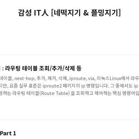
감성 IT人 [네떡지기 & 플밍지기]
보기 : 라우팅 테이블 조회/추가/삭제 등
우팅, 테이블, next-hop, 추가, 제거, 삭제, iproute, via, 리눅스Linux에
 썼지만, 요즘 실무 표준은 iproute2 패키지의 ip 명령입니다. 그 중에서도 i
는 라우팅 테이블(Route Table) 을 조회하고 제어하는 핵심 명령어입니
는 옵션을 함께 정리해봅니다.ip route가 다루는 것: “커널 라우팅 테이블
 커널 라우팅 정보를 확..
Azure : 라우팅(Routing) Part 1