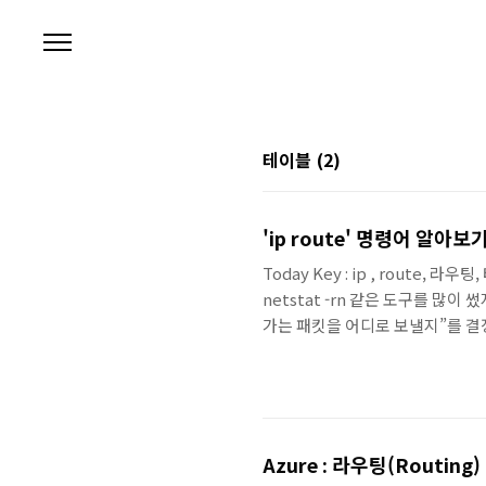
본문 바로가기
테이블
(2)
'ip route' 명령어 알아
Today Key : ip , route, 라
netstat -rn 같은 도구를 많이
가는 패킷을 어디로 보낼지”를 결정하
의 기본 개념부터, 실무에서 자주 쓰
라우팅을 수행하는 ip route는 이