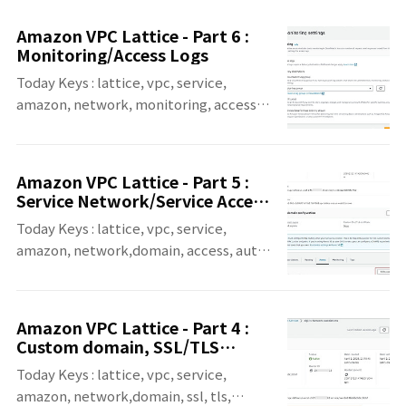
AWS 계정에 걸쳐 서비스 간의 네트워크 연결
소로도 전송이 가능합니다.발신 한도
및 애플리케이션 계층 라우팅을 자동으로 관리
(Quota)24시간당 최대 200통까지 발송 가능
Amazon VPC Lattice - Part 6 :
해주는 Amazon VPC Lattice에 대한 일곱 번
합니다.발신 속도 (Rate)초당 최대 **1통(1
Monitoring/Access Logs
째 포스팅입니다. 일곱 번째 포스팅에서는
TPS)**으로 제한됩니다.발신 주소'From',
Today Keys : lattice, vpc, service,
VPC Lattice에 대한 서비스 소개와 간단한 개
'So..
amazon, network, monitoring, access,
념에 대해서 다룹니다. 원래 개념을 다루면서
log, cloudwatch, s3 이번 포스팅은 서로 다
VPC Lattice에 대한 포스팅을 마무리 하려고
른 VPC 및 AWS 계정에 걸쳐 서비스 간의 네트
했는 데, 기존에 정리하지 않은 내용과 함께 이
워크 연결 및 애플리케이션 계층 라우팅을 자
번 장을 정리하면서 추가로 정리하고 싶은 내
Amazon VPC Lattice - Part 5 :
동으로 관리해주는 Amazon VPC Lattice에
용들이 조금 더 생기면서 다음 포스팅이 VPC
Service Network/Service Access
대한 여섯 번째 포스팅입니다. 여섯 번째 포스
정책
Lattice에 대한 마지막(당분간) 포스팅이 될
Today Keys : lattice, vpc, service,
팅에서는 VPC Lattice Service Network
것 ..
amazon, network,domain, access, auth,
및 VPC Lattice Network에 대한 Access
iam, policy, none 이번 포스팅은 서로 다른
Log 설정을 통해 VPC Lattice를
VPC 및 AWS 계정에 걸쳐 서비스 간의 네트워
Monitoring 하는 예제를 다룹니다. VPC
크 연결 및 애플리케이션 계층 라우팅을 자동
Lattice와 관련된 예제를 통한 포스팅은 이번
Amazon VPC Lattice - Part 4 :
으로 관리해주는 Amazon VPC Lattice에 대
이 마지막이 될 것 같고, 다음은 VPC Lattice
Custom domain, SSL/TLS
한 다섯 번째 포스팅입니다. 앞으로 몇 번에 걸
Certificate
에 대한 개념적인 부..
Today Keys : lattice, vpc, service,
쳐서 다루게 될지는 모르겠지만, VPC Lattice
amazon, network,domain, ssl, tls,
를 구성하는 방법에 대해서 차근 차근 포스팅