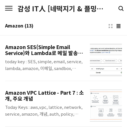
본문 바로가기
감성 IT人 [네떡지기 & 플밍지기]
Amazon
(13)
Amazon SES(Simple Email
Service)와 Lambda로 메일 발송하
기
today key : SES, simple, email, service,
lambda, amazon, 이메일, sandbox,
production, 메일, 람다Amazon SES
Production 전환 요청Amazon SES의 경우,
기본적으로 리전 별로 모두 Sandbox 상태로
Amazon VPC Lattice - Part 7 : 소
되어 있습니다. Sandbox 형태인 경우에는 다
개, 주요 개념
음과 같은 제한 사항이 있습니다.구분제한 내
Today Keys : aws,vpc, lattice, network,
용수신자 제한인증된 ID(이메일 주소 또는 도
service, amazon, 개념, auth, policy,
메인)로만 메일을 보낼 수 있습니다.또한,
directory 이번 포스팅은 서로 다른 VPC 및
Amazon SES 사목(mailbox) 시뮬레이터 주