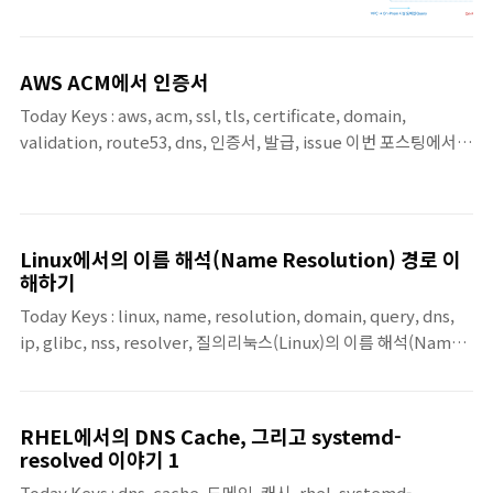
endpoint, zone이번 포스팅에서는 AWS 네
NetConne..
트워킹 환경에서 매우 중요한 역할을 하는
Route 53 VPC Resolver에 대해 알아봅니
AWS ACM에서 인증서
다.Route 53 VPC Resolver란?Route 53
Today Keys : aws, acm, ssl, tls, certificate, domain,
VPC Resolver는 모든 Amazon VPC에서 기
validation, route53, dns, 인증서, 발급, issue 이번 포스팅에서는
본적으로 제공되는 DNS Resolver 서비스
AWS 리소스(ALB, CloudFront 등)에 HTTPS 보안을 적용하기 위
AmazonProvidedDNS 또는 Amazon DNS
한 첫걸음,AWS Certificate Manager(ACM)를 통해 공인 인증서
서버라고도 함퍼블릭 레코드, VPC 전용 로컬
를 발급받고 도메인 소유권 검증까지 진행합니
DNS 이름, Route 53 프라이빗 호스팅 영역
다.web.zigispace.net 도메인을 사용하여 인증서를 요청하고,
에 대한 DNS 쿼리에 재귀적으로 응답VPC 기
Linux에서의 이름 해석(Name Resolution) 경로 이
DNS 방식을 통해 성공적으로 발급(Issued)받는 과정의 단계는 다
본 IPv4 CIDR에 3번째 주소 또는
해하기
음과 같습니다. Step 1 : 인증서 요청 시작 (Request
169.254.169.253..
Today Keys : linux, name, resolution, domain, query, dns,
Certificate)AWS 콘솔에서 ACM 서비스로 이동하여 인증서 발급
ip, glibc, nss, resolver, 질의리눅스(Linux)의 이름 해석(Name
신청을 시작합니다.인증서 유형 선택: ..
Resolution) 경로구분내용동작 방식시스템 해석기 경로gblic +
NSS(Name Service Switch)운영체제의 표준 경로로,
/etc/nsswitch.conf 규칙에 따라서 지정된 순서대로 질의 수행
RHEL에서의 DNS Cache, 그리고 systemd-
DNS 직접 질의라이브러리에서 자체 질의 수행운영체제 표준 경로
resolved 이야기 1
와 상관 없이, /etc/resolv.conf에 선언된 DNS 서버로 직접 질의
Today Keys : dns, cache, 도메인, 캐시, rhel, systemd-