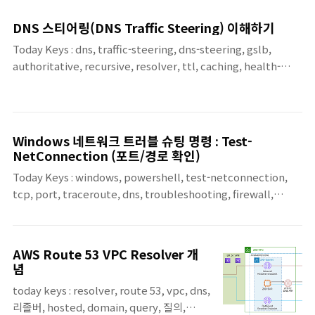
영하다 보면, 일반적인 도메인 조회는 기본
DNS 서버로 보내되, 특정 도메인만 별도의
DNS 스티어링(DNS Traffic Steering) 이해하기
DNS 서버로 조회해야 하는 경우가 있습니다.
Today Keys : dns, traffic-steering, dns-steering, gslb,
예를 들면 이런 경우입니다. 사내 서비스 도메
authoritative, recursive, resolver, ttl, caching, health-
인만 내부 DNS로 조회해야 하는 경우 특정 사
check, geodns, latency-routingDNS 트래픽 스티어링이란?
설 존(example.local, corp.internal)만 별
DNS 스티어링(혹은 traffic management)은 권한
도 DNS로 보내야 하는 경우 특정 퍼블릭 도메
(Authoritative) DNS가 질의(Query)에 대해서 동일한 도메인이
인에 대해 별도의 네임서버 정책을 적용해야
라도 상황에 따라, 응답을 다르게 하여, 사용자의 트래픽이 지리적으
하는 경우 이런 요구사항을 만족시키기 위해
Windows 네트워크 트러블 슈팅 명령 : Test-
로 가까운 곳이나, 서비스의 상태(Health), 비율(가중치) 등으로 갈
흔히 떠올리는 방법이 systemd-resolved 기
NetConnection (포트/경로 확인)
수 있도록 하는 것을 뜻 합니다. DNS 스티어링의 동작 위치DNS 질
반 split DNS 구성인데, 실제로 NIC가..
Today Keys : windows, powershell, test-netconnection,
의는 보통 다음과 같이 흐르게 됩니다. 이 때, DNS 스티어링의 응답
tcp, port, traceroute, dns, troubleshooting, firewall,
값에..
routing 실무 환경에서, '인터넷이 안 돼요', '특정 서비스가 안 열려
요'와 같은 이슈를 받으면, 가장 먼저 하는 일들은 DNS 질의는 잘 되
는지, 목적지까지 통신이 되는지, 서비스 포트는 열리지 않았는지 등
AWS Route 53 VPC Resolver 개
을 먼저 체크하게 됩니다. 사용자들의 환경 중의 상당 수가 윈도우 환
념
경이기 때문에 보통 이럴 때 가장 많이 사용되는 명령어가 ping이
today keys : resolver, route 53, vpc, dns,
나, tracert, nslookup 같은 명령어를 사용하여 점검을 합니다. 이
리졸버, hosted, domain, query, 질의,
번 포스팅에서는 PowerShell에서 기본적으로 사용 가능한 Test-