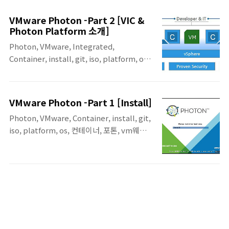
경우 장비에 Console을 붙여서 확인을 하면 다음과 같이 표기됨을
확인할 수 있습니다. APIC 1 Console shows: do_boot_cpu
VMware Photon -Part 2 [VIC &
failed(-1) to wakeup CPU#2 do_boot_cpu failed(-1) to
Photon Platform 소개]
wakeup CPU#3 do_boot_cpu failed(-1) to wakeup CPU#4
Photon, VMware, Integrated,
do_boot_cpu failed(-1) to wakeup CPU#5 . . . ...
Container, install, git, iso, platform, os,
컨테이너, 포톤, vm웨어, Docker, rkt :
Today Key VMware의 Container 전략(?),
지원 방향(?)인 Photon에 대한 2번째 포스팅
VMware Photon -Part 1 [Install]
입니다. 지난 번에 설치해 본 Photon OS에 대
Photon, VMware, Container, install, git,
해서 간략히 알아보고, 실제 Container 지원
iso, platform, os, 컨테이너, 포톤, vm웨어,
에 대한 내용인 vSphere Integrated
Docker, rkt : Today Key VMWare에서
Containers & Vmware Phton Platform에
Container를 위한 Container 전용 OS인
대해서 각각 알아봅니다. Photon OS에 대해
Photon을 VMWorld 2015에서 발표하였습
서만 현재 TPv2로 나오고, 그 이외는 아직 출
니다. Photon과 관련한 2가지 방향인 VIC와
시가 되지 않았기 때문에 정리된 내용이 일부
Photon Platform은 곧 다음 포스팅에서(빠
실제 내용과 다를 수도 있지 않을까? 싶습니다.
르면 이번 주내?) 다뤄질 예정이며.. 우선 무작
혹시 수정해..
정 누구나 따라하기 쉬운 Photon OS 설치를
이번 포스팅에서 다뤄봅니다. VMWare