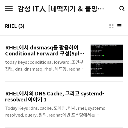
본문 바로가기
감성 IT人 [네떡지기 & 플밍지기]
RHEL
(3)
RHEL에서 dnsmasq를 활용하여
Conditional Forward 구성(Split
DNS)
today keys : conditional forward, 조건부
전달, dns, dnsmasq, rhel, 레드햇, redhat,
split, 도메인, 질의, domain리눅스 서버를 운
영하다 보면, 일반적인 도메인 조회는 기본
DNS 서버로 보내되, 특정 도메인만 별도의
RHEL에서의 DNS Cache, 그리고 systemd-
DNS 서버로 조회해야 하는 경우가 있습니다.
resolved 이야기 1
예를 들면 이런 경우입니다. 사내 서비스 도메
Today Keys : dns, cache, 도메인, 캐시, rhel, systemd-
인만 내부 DNS로 조회해야 하는 경우 특정 사
resolved, query, 질의, redhat이번 포스팅에서는
설 존(example.local, corp.internal)만 별
RHEL(Redhat Enterprise Linux)에서의 DNS Cache에 대한 내
도 DNS로 보내야 하는 경우 특정 퍼블릭 도메