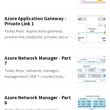
Shared 기존에는 VPC의 Security Group은
치 - Vault Server, SSH Server, SSH
VPC에 종속적이어서,Security Group에 속
Client 공통 - Vault 1.20.0(Latest) 설치 -
한 VPC의 Resource에서만 연결이 가능했습
Ubuntu 24.04 기준wget -O -
Azure Application Gateway -
니다. 하지만, 이제 VPC Association(연결)
Private Link 1
https://apt.releases.hashicorp..
을 사용하여, 동일한 계정의 여러 VPC 간의
Today Keys : Application gateway,
Security Group을 공유하여 사용 할 수 있습
private link, endpoint, private, secure,
니다. 혹은 공유 VPC(Shared VPC) 사용 시에
security, connection, 프라이빗 이번 포스
는 share security group(공유 보안 그룹)을
팅에서 다룰 내용은 현재 Preview로 제공되
사용하여, 공유 VPC의 참가자 계정에
는 Azure Application Gateway의 Private
Security Group을 공유 할 수도 있습니
Azure Network Manager - Part
Link를 만들고, 테스트 해보는 예제를 다뤄봅
다. 따라서, 이제는 VPC 또는 계정과 무관하
7
니다. 기존에 Network Loadbalancer를 통
게 조직의 워크..
Today Keys : network, manager,
해서 사용자 서비스에 대한 Private Link를
management, VNET, connectivity,
Application Gateway에서도 지원하게 되면
configuration, deploy, security, group
서 보다 다양한 설계가 가능하게 될 것 같습니
이번 포스팅은 Azure에서 가상 네트워크를 전
다. '22.6.13부터 Preview 제공 중인
역적으로 그룹화, 구성, 배포 및 관리할 수 있는
Application Gateway의 Private Link를 테
Azure Network Manager - Part
관리 서비스인, Azure Virtual Network
스트하기 위한 이번 포스팅의 구성입니다. ..
6
Manager의 일곱 번째 포스팅입니다. 일곱 번
Today Keys : network, manager,