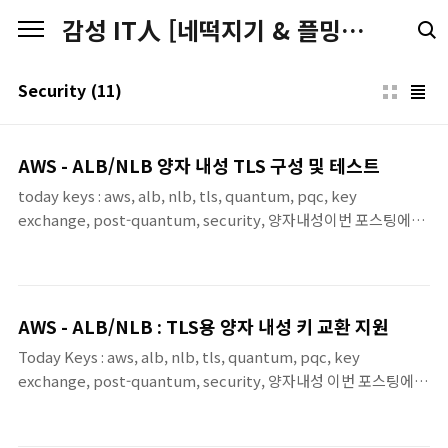
본문 바로가기
감성 IT人 [네떡지기 & 플밍지기]
Security
(11)
AWS - ALB/NLB 양자 내성 TLS 구성 및 테스트
today keys : aws, alb, nlb, tls, quantum, pqc, key
exchange, post-quantum, security, 양자내성이번 포스팅에서
는 AWS ALB의 양자 내성(Post-Quantum) TLS 구성 및 검증을 하
는 내용입니다.양자 내성 키 교환(PQ Key Exchange) 배경기존의
RSA나 ECC 암호 체계는 강력한 양자 컴퓨터가 등장할 경우 해독될
위험이 있습니다. AWS는 이를 방어하기 위해 기존 타원 곡선 암호
AWS - ALB/NLB : TLS용 양자 내성 키 교환 지원
(X25519)와 양자 내성 알고리즘(ML-KEM)을 결합한 '하이브리드
Today Keys : aws, alb, nlb, tls, quantum, pqc, key
키 교환' 방식을 도입했습니다. >> 관련 기존 포스팅 :
exchange, post-quantum, security, 양자내성 이번 포스팅에서
https://zigispace.net/1350 AWS - ALB/NLB : TLS용 양자 내
는 AWS 네트워크 보안의 ALB(Application Load Balancer) 및
성 키 교환 지원To..
NLB(Network Load Balancer)의 TLS용 양자 내성 키 교환