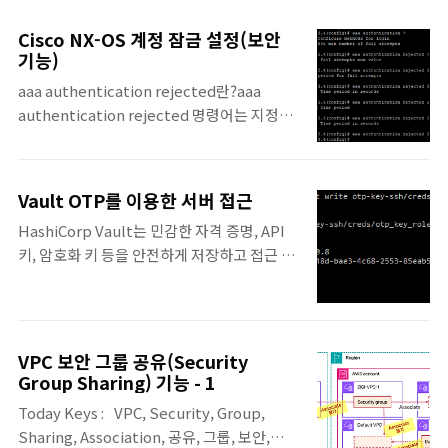
(Post-Quantum Key Exchange) 지원에 대한 내용입니다. - 출시
기능 관련 : AWS Application Load Balancer 및 Network Load
Cisco NX-OS 계정 잠금 설정(보안
Balancer, 이제 TLS용 양자 내성 키 교환 지원 - AWS 양자 컴퓨팅
기능)
의 발전으로 기존 암호화 체계에 대한 우려가 커지는 가운데, TLS용
aaa authentication rejected란?aaa
양자 내성키 교환 지원이 어떤 것인지 알아..
authentication rejected 명령어는 지정된
시간 동안 로그인 시도를 차단하는 기능특정
시간 내에 로그인 실패가 반복되면, 이후 일정
시간 동안 모든 로그인 시도를 차단즉, 일정 횟
Vault OTP를 이용한 서버 접근
수 이상 잘못된 로그인 시도가 감지되면, 시스
HashiCorp Vault는 민감한 자격 증명, API
템이 일시적으로 로그인 잠금 기능 제공IOS나
키, 암호화 키 등을 안전하게 저장하고 접근 제
IOS-XE의 login block-for 기능과 유사 설정
어를 제공하는 비밀 관리 시스템입니다. 그중
방법aaa authentication rejected in ban
에서도 SSH Secrets Engine은 SSH 접속
예시> aaa authentication rejected 3 in
을 보다 안전하게 제어할 수 있도록 지원하는
30 ban 60rejected 3 → 3번의 로그인 실패
기능으로, OTP 방식 또는 SSH 인증서 서명
가 발생하면in 30 → 위의 실패 시도가 30초 이
VPC 보안 그룹 공유(Security
방식으로 서버 접근을 중앙에서 관리할 수 있
내에 발생한 경우 차단 조건 충족ban 60→ 로
Group Sharing) 기능 - 1
습니다.이번 포스팅에서는 Vault에 SSH
그인 실패가..
Today Keys : VPC, Security, Group,
Secrets Engine을 OTP 방식으로 서버에 접
Sharing, Association, 공유, 그룹, 보안,
근하는 방법에 대한 내용을 다룹니다.Vault 설