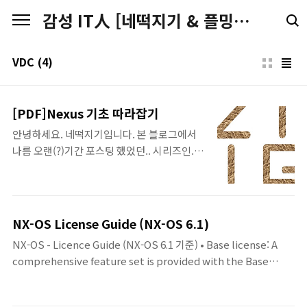
본문 바로가기
감성 IT人 [네떡지기 & 플밍지기]
VDC
(4)
[PDF]Nexus 기초 따라잡기
안녕하세요. 네떡지기입니다. 본 블로그에서
나름 오랜(?)기간 포스팅 했었던.. 시리즈인..
Nexus 기초 따라잡기에 대한 PDF판을 공개
합니다. 아무래도 시간이 좀 지난거라서 달라
진 부분들도 있을꺼고, 미처 잘못 작성된 것을
수정하지 못한 부분들도 있을 수 있습니다. 하
NX-OS License Guide (NX-OS 6.1)
지만, 커다란 맥락에서는 큰 부분이 달라지지
NX-OS - Licence Guide (NX-OS 6.1 기준) • Base license: A
는 않았으리라.. 생각하고.. 달라지는 부분들도
comprehensive feature set is provided with the Base
기존의 것들을 알고 있어야 할 것이라고 생각
license, which is bundled with the hardware at no
하기 때문에... 2016년 크리스마스를 앞두고...
additional cost. Cisco TrustSec is included in this license
PDF판으로 공개를 합니다. 표지,간지를 포함