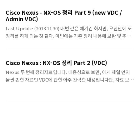
from Cisco NX-OS Release 6.1 onwards. • Enterprise
하여.. 무려. 192페이지에 달하는... 누군가에
license: The Enterprise license enables incremental
게는... 도움이 되기를 바라며... ^^ p.s. 2016
Cisco Nexus - NX-OS 정리 Part 9 (new VDC /
functions that are applicable to many enterprise
Admin VDC)
년에는.. 기존의 포스팅과 더불어... 또 다른..
deployments. • VDC license: T..
장기 시리즈가 시작되지 않을까? 싶습니다..
Last Update (2013.11.30) 매번 같은 얘기긴 하지만, 오랜만에 또
정리를 하게 되는 것 같다. 이번에는 기존 정리 내용에 보완 및 추가
적인 내용을 정리하려고 했으나, 바로 얼마전에 NX-OS 6.1이
Release된 걸 확인했다. 관련 문서도 내가 본 게 맞다면, 8월 10일
자로 Cisco에 올라왔다. 그래서 이번 정리 내용은 급, VDC관련 신규
Cisco Nexus : NX-OS 정리 Part 2 (VDC)
내용으로 정리를 해보았다. 이번주 N7K 교육이 3일동안 있는 것도
Nexus 두 번째 정리자료입니다. 내용상으로 보면, 이게 제일 먼저
있고 이래저래 정리할게 당분간은 많아질 것 같다. 그리고 이번 6.1
올릴 법한 자료인 VDC에 관한 아주 간략한 내용입니다만, 자료 보는
이 Release되면서 드디어 IP SLA 기능도 추가되었다. VDC • NX-
순서와, 정리가 된 순서대로 하다보니 이렇게 됐네요. (L2 관련 부분
OS 6.1 에서는 8개의 VDC가 생성 가능하다. 단, Supervisor 2
을 먼저 정리하기 시작했는데, 딱히 자료가 정리가 되지를 않아서..)
Enhanced(2E) (N7K-SUP2E) Mo..
내용은 많지는 않지만, 자꾸 더디게 정리가 되서 우선 정리되는데로
올려보려고 짧게 끊어서라도 조금 빈번하게 올려보려고 합니다. 첨
부파일(PDF)로도 첨부합니다.
=====================================================
NX-OS : VDC ◈ VDC 관련 기본 정리 • Nexus 700..