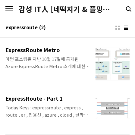
본문 바로가기
감성 IT人 [네떡지기 & 플밍지기]
expressroute
(2)
ExpressRoute Metro
이번 포스팅은 지난 10월 17일에 공개된
Azure ExpressRoute Metro 소개에 대한
포스팅입니다.ExpressRoute Metro란?동
일 도시 내 두 개의 독립적인 에지 사이트
(Edge Site)에 연결해 고가용성(High
Availability) 보장하는 사설 연결(Private
ExpressRoute - Part 1
Connectivity) 아키텍처Metro Provider 및
Today Keys : expressroute , express ,
Metro Direct를 통해 회선 및 포트 인프라 이
route , er , 전용선 , azure , cloud , 클라우
중화 가능ExpressRoute Metro 특징이중
드 , hybrid , 하이브리드 , direct , local 이
화 아키텍처(Dual-
번 포스팅은 Azure와의 On-premise 간의 하
homed Connections)Dual-homed 연결을