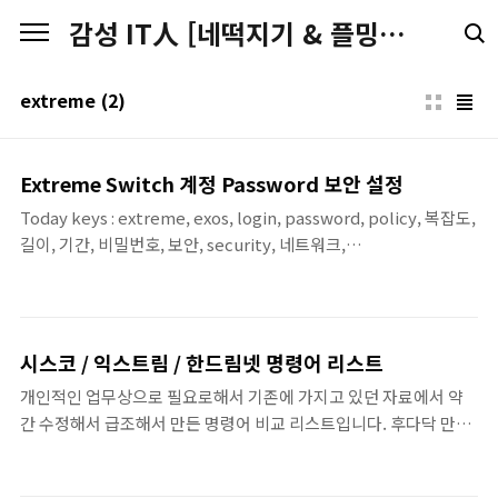
본문 바로가기
감성 IT人 [네떡지기 & 플밍지기]
extreme
(2)
Extreme Switch 계정 Password 보안 설정
Today keys : extreme, exos, login, password, policy, 복잡도,
길이, 기간, 비밀번호, 보안, security, 네트워크,
networkpassword-policy란?사용자 계정의 비밀번호 정책을 설
정하는 기능비밀번호의 길이, 복잡성, 만료 기간 등을 설정하여 장비
의 보안을 강화 특정 계정에 적용하거나, 전체 계정에 일괄 적용 가능
사용 목적비밀번호 보안 강화: 모든 사용자 계정에 대해 통일된 비밀
시스코 / 익스트림 / 한드림넷 명령어 리스트
번호 정책을 적용하여 보안을 강화네트워크 장비 보호: 비밀번호 복
개인적인 업무상으로 필요로해서 기존에 가지고 있던 자료에서 약
잡성, 만료, 그리고 계정 잠금 기능을 통해 비인가 사용자로부터 장
간 수정해서 급조해서 만든 명령어 비교 리스트입니다. 후다닥 만든
비를 보호브루트포스 공격 방지: 여러 번 실패한 로그인 시도를 제한
거라서 부족한게 많을 듯 싶지만, 혹시라도 필요하신 분들이 있으실
하여 브루트포스 공격을 차단정기적인 비밀번호 변경 유도: 비밀번
듯 싶어서 공유합니다. ^^; 추가하면 좋을 부분이라든가 틀린 부분은
호 만료 기..