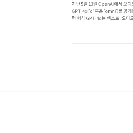
지난 5월 13일 OpenAI에서 
GPT-4o('o' 혹은 'omni')
력 형식 GPT-4o는 텍스트, 오
디오, 이미지 출력을 생성할 수 있
균 320 밀리초로, 인간의 대화 
능에서 GPT-4 Turbo와 동
다. 또한, API 사용 시 속도가 두