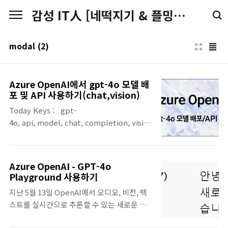
본문 바로가기
감성 IT人 [네떡지기 & 플밍지기]
modal
(2)
Azure OpenAI에서 gpt-4o 모델 배
포 및 API 사용하기(chat,vision)
Today Keys : gpt-
4o, api, model, chat, completion, vision, multi, modal, omni
이번 주에 진행된 Microsoft의 연례 개발자
대상의 컨퍼런스인 Build가 시작하면서, gpt-
4o 모델에 대한 API를 Azure OpenAI에서 사
Azure OpenAI - GPT-4o
용 할 수 있도록 GA 되었습니다. 이번 포스팅
Playground 사용하기
에서는 Azure OpenAI를 사용하여 gpt-4o
지난 5월 13일 OpenAI에서 오디오, 비전, 텍
모델을 배포하고, 배포된 gpt-4o 모델을 API
스트를 실시간으로 추론할 수 있는 새로운 플
를 통해서 Chat과 Vision에 대한 사용을 해봅
래그쉽 모델인 GPT-4o('o' 혹은 'omni')를 공
니다. Azure OpenAI Studio에서 gpt-4o 배