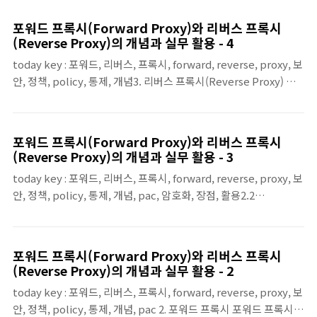
록시에서 중요한 선택은 “TLS를 어디서 종료(termination)할 것
인가?”입니다. 실무에서는 보통 다음 두 가지 방식으로 접근합니다.
포워드 프록시(Forward Proxy)와 리버스 프록시
(1) 패스스루(SSL/TLS Passthrough): “복호화하지 않고 그대로
(Reverse Proxy)의 개념과 실무 활용 - 4
전달”리버스 프록시가 TLS를 해석하지 않고, 암호화된 세션을 내부
today key : 포워드, 리버스, 프록시, forward, reverse, proxy, 보
서버까지 그대로 전달하는 방식입니다. 이 경우 프록시는 L4 수준의
안, 정책, policy, 통제, 개념3. 리버스 프록시(Reverse Proxy) 리
중계 역할에 가까워져, 경로 기반 라우팅이나 WAF 같은 L7 기능 적
버스 프록시는 외부 사용자가 내부 서비스(웹/애플리케이션)에 접속
용이 제한될 수 있습니다.(2) TLS 종료..
할 때, 서버를 대신해 요청을 먼저 받아 처리하는 프록시입니다. 배
치 위치는 보통 서비스 입구(Ingress)이며, 클라이언트는 실제 서버
포워드 프록시(Forward Proxy)와 리버스 프록시
(오리진)가 아니라 리버스 프록시의 주소로 접속합니다. 그리고 리
(Reverse Proxy)의 개념과 실무 활용 - 3
버스 프록시가 내부의 실제 서버로 요청을 전달합니다.리버스 프록
today key : 포워드, 리버스, 프록시, forward, reverse, proxy, 보
시를 두는 목적은 크게 다음 두 가지로 정리할 수 있습니다.○ 보안/
안, 정책, policy, 통제, 개념, pac, 암호화, 장점, 활용2.2
보호 관점: 서비스 앞단에서 공격 트래픽을 걸러내고(접근 제어,
HTTPS(암호화) 트래픽은 어떻게 다루는가?현대 웹 트래픽의 대부
WAF, 레이트 리밋 등), 내부 서버를 직접 노출하지 않음○ 가용성/..
분은 HTTPS이므로, 포워드 프록시 설계에서는 “암호화된 트래픽
을 어디까지 볼 것인가?”가 중요한 부분입니다. 실무에서는 보통 아
포워드 프록시(Forward Proxy)와 리버스 프록시
래와 같이 두 가지 방식으로 접근합니다.(1) 터널링(HTTPS
(Reverse Proxy)의 개념과 실무 활용 - 2
Tunneling): “내용은 보지 않고 통로만 중계” 프록시는 HTTPS 내
today key : 포워드, 리버스, 프록시, forward, reverse, proxy, 보
용을 해석하지 않고, 목적지로 가는 암호화 통로를 중계합니다. 이
안, 정책, policy, 통제, 개념, pac 2. 포워드 프록시 포워드 프록시는
경우 정책은 주로 목적지 도메인/호스트, 접속 빈도, 사용자 정보 등