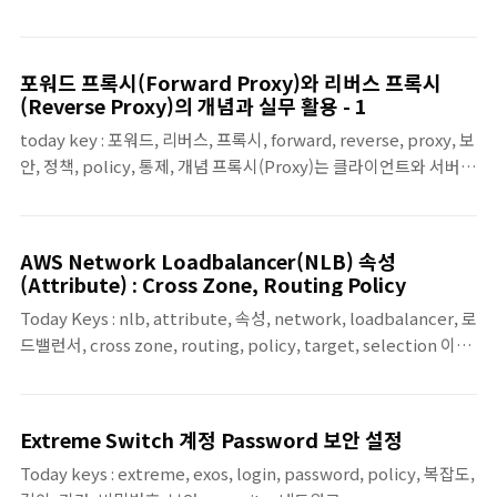
내부 사용자의 웹 트래픽이 인터넷으로 나갈 때, 사용자를 대신해 요
메타데이터 중심으로 적용됩니다. 운영은 비교적 단순하고 성능 부..
청을 처리하는 프록시입니다. 배치 위치는 보통 사내 인터넷 출구이
며, 조직 입장에서는 “인터넷으로 나가는 트래픽을 한 곳으로 모아
포워드 프록시(Forward Proxy)와 리버스 프록시
통제하고 기록하는 지점”이라고 이해하면 됩니다.포워드 프록시를
(Reverse Proxy)의 개념과 실무 활용 - 1
두는 목적은 크게 다음 두 가지입니다.○ 보안/컴플라이언스: 사용
today key : 포워드, 리버스, 프록시, forward, reverse, proxy, 보
자가 접속하는 대상(도메인/서비스)과 주고받는 데이터가 정책에 맞
안, 정책, policy, 통제, 개념 프록시(Proxy)는 클라이언트와 서버의
는지 통제○ 운영/가시성: 조직의 웹/SaaS 사용 현황을 한 지점에
트래픽 경로 상의 중간에서 세션/요청을 종단(Terminate)하거나,
서 관찰하고 로그로 남김2.1 포워드 프록시는 어떻게 작동하는가?
중계(Relay)하면서 다양한 정책을 적용하는 장치(혹은 소프트웨어)
포워드 프록..
입니다. 실무에서 프록시를 사용하는 이유는 단순합니다. 트래픽 경
AWS Network Loadbalancer(NLB) 속성
로 상에서 관찰, 통제, 보호, 최적화, 안정화 같은 기능을 모아두면,
(Attribute) : Cross Zone, Routing Policy
운영과 보안이 훨씬 단순해 지기 때문입니다. 다만, 프록시라고 이러
Today Keys : nlb, attribute, 속성, network, loadbalancer, 로
한 정책들을 모두 한 곳에서 적용하도록 설계하지는 않습니다. 역할
드밸런서, cross zone, routing, policy, target, selection 이번
에 따라 클라이언트를 대신 할 프록시 일지, 서버를 대신 할 프록시일
포스팅에서는 AWS Network Loadbalancer의 속성인 Client
지 구분하게 됩니다. 클라이언트를 대신하는 프록시를 포워드 프..
routing policy (DNS Record)와 Load balancer targets
selection policy에 대해서 알아봅니다. 실제 속성에 따라서 도메
Extreme Switch 계정 Password 보안 설정
인 질의(Query)에 대한 응답과 서비스 호출이 어떻게 되는지 알아
Today keys : extreme, exos, login, password, policy, 복잡도,
봅니다.AWS Network Loadbalancer의 2가지 속성 Client