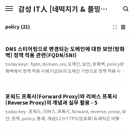
본문 바로가기
감성 IT人 [네떡지기 & 플밍지기]
policy
(21)
DNS 스티어링으로 변경되는 도메인에 대한 보안(방화
벽) 정책 적용 관련(FQDN/SNI)
today keys : fqdn, domain, sni, 도메인, 보안, 방화벽, policy방
화벽에서 정책 적용 시에 FQDN의 도메인 기반으로 정책 적용 시에,
DNS 스티어링을 사용하는 서비스 들의 경우, 도메인을 질의하는
Client(혹은 서버)와 방화벽의 도메인 질의 결과에 대한 값이 달라
지는 경우가 있을 수 있습니다.다음과 같이 질의를 순차적으로 몇 초
포워드 프록시(Forward Proxy)와 리버스 프록시
이내로 질의를 해도 응답 받는 Pool 값이 달라지는 경우가 있습니
(Reverse Proxy)의 개념과 실무 활용 - 5
다. 특히 이러한 경우에 TTL도 짧게 가져가는 경우가 많기 때문에 동
today key : 포워드, 리버스, 프록시, forward, reverse, proxy, 보
일한 Resolver 서버를 같이 바라보고 있어도 결과 값에 차이가 나는
안, 정책, policy, 통제, 개념3.2 HTTPS(암호화) 트래픽은 어떻게
시점이 자주 발생할 수 있습니다. 실제 api.push.apple.com을 값
다루는가? 서비스 트래픽도 대부분 HTTPS이기 때문에, 리버스 프
을 갖고 있는 api-vs.push-apple.com.aka..