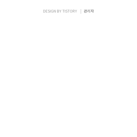
였던 코드이기도 합니다. (정리해서 올리기로
하고.. 1년 가까이가 지났네요. ^^) 물론 포스
DESIGN BY
TISTORY
관리자
팅 설명에 앞서서 한가지 미리 얘기를 드리면,
'왜 Port Channel이나 vPC Profile을 대량
을 으로 만들어야 하지?' 라고 생각하실 ..