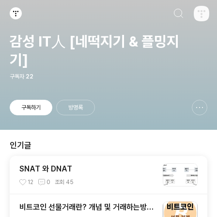
검색하기
티스토리
감성 IT人 [네떡지기 & 플밍지
기]
구독자
22
구독하기
방명록
신고하기 레이어
열기
인기글
SNAT 와 DNAT
12
0
조회
45
비트코인 선물거래란? 개념 및 거래하는방법