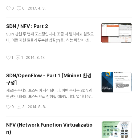
DK를 사용하여 다양한 것들을 추가적으로 구현하여 사용
작성시간
0
0
2017. 4. 3.
이 가능합니다. #앞으로 6월에 진행될 네트워크 전문가 따
라잡기 커뮤니티의 N.EX.T에서도 관련 세션을 발표할려
고 생각중입니다! ^^ Cisco Korea에서는 이러한 프로그
SDN / NFV : Part 2
래머빌리티를 위해서 시스코 본사의 Github이외에 Cisc
글 내용
o Korea의 Git(https://github.com/CiscoKorea)을
SDN 관련 두 번째 포스팅입니다. 조금 더 빨리하고 싶었으
운영하고 있는 데, 오늘은 그 Github에 공유 중인 ACI Da
나, 이런 저런 일들과 무수한 삽질(?)을.. 하는 바람에 생각
shboard에 대해서 간단히 살펴봅니다. ^^ ACI Dashbo
보다는 조금 늦어졌습니다. 이번 포스팅은 지난 번에 설치
ard로 공개되어 있는..
한 Mininet 환경 구축을 실제로 아주 간단하게 테스트하는
작성시간
1
1
2014. 8. 17.
내용입니다. 별도의 OpenDayLight라는 OpenFlow C
ontroller를 설치해서, Mininet으로 만든 구성을 Open
DayLight를 통해서 확인해봅니다. 아래 구성의 구성인 O
SDN/OpenFlow - Part 1 [Mininet 환경
penDayLight (Controller)/ mininet 은 각각 별도의 V
구성]
M으로 구성하였으며, OpenDayLight의 경우에는 Ubu
글 내용
ntu를 OS로 사용하였습니다. 먼저 OpenDayLight를 설
새로운 주제의 포스팅이 시작됩니다. 이번 주제는 SDN과
치하겠습니다. 설치 파일은 http://www.opendaylight.
관련된 내용의 포스팅으로 진행될 예정입니다. 얼마나 많
org..
은 내용이 담길지 모르겠지만... ^^; 우선 시작해봅니다! 우
작성시간
0
3
2014. 8. 8.
선 첫 번째 포스팅으로는 SDN 환경을 시뮬레이션을 할 수
있는 Mininet 이라는 환경을 구축해보는 포스팅입니다. M
ininet에 관련된 사항은 http://mininet.org/ 로 가시면
NFV (Network Function Virtualizatio
볼 수 있습니다. Mininet을 구성하는 방법에는 3가지가 있
n)
습니다. 1. Mininet VM Installation 2. Native Installat
글 내용