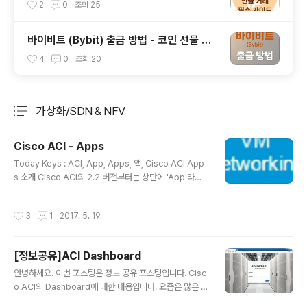
(롱,숏)
2
0
조회
25
바이비트 (Bybit) 출금 방법 - 코인 선물 거
래소 (트래블룰 업비트)
4
0
조회
20
가상화/SDN & NFV
분류 전체보기
주요 글 목록
Cisco ACI - Apps
글 내용
Today Keys : ACI, App, Apps, 앱, Cisco ACI App
s 소개 Cisco ACI의 2.2 버전부터는 상단에 'App'라는
새로운 메뉴가 생겼습니다.Cisco ACI를 이용한 다양한 A
pplication을 별도의 외부 Dashboard와 같은 것이 아
작성시간
3
1
2017. 5. 19.
니라, 아예 ACI 내에 마치 플러그인 형태의 기능 확장으로
Application을 추가하는 기능입니다. Apps로 들어가게
되면, 마치 Application 오픈마켓처럼 ACI에 추가할 수
[정보공유]ACI Dashboard
있는 Application을 다운받을 수 있습니다. 원하는 Appli
글 내용
cation을 설치하게 되면, Apps 안에 다음과 같이 Applic
안녕하세요. 이번 포스팅은 정보 공유 포스팅입니다. Cisc
ation이 추가로 내장되게 됩니다.ACI에 또 다른 기능을 위
o ACI의 Dashboard에 대한 내용입니다. 요즘은 많은 벤
해서 별도의 프로그램이나 사이트에 접속할 필요 ..
더의 장비들이 그러하듯이 Cisco ACI도 REST-API나, S