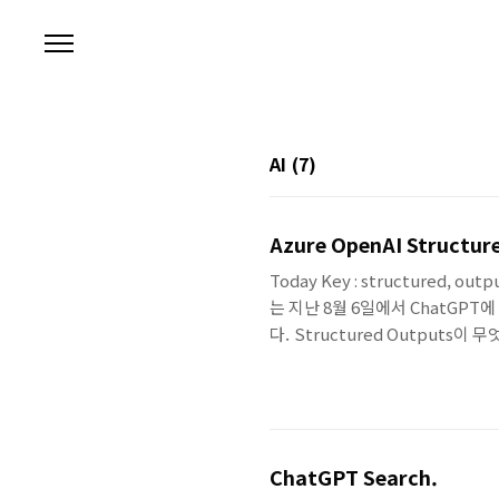
본문 바로가기
AI
(7)
Azure OpenAI Structur
Today Key : structured, ou
는 지난 8월 6일에서 ChatGPT에
다. Structured Output
다.Structured outputsStr
발자가 사전에 제공한 JSON S
통해 함수 호출이나, 비정형 데이
가능합니다. 지원..
ChatGPT Search.