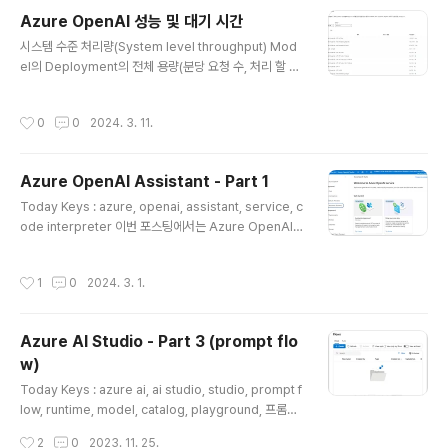
서비스를 생성합니다. 먼저 각자의 Azure Open API Ke
Azure OpenAI 성능 및 대기 시간
y와 Endpoint를 설정하고, API Version은 Azure Ope
글 내용
n AI의 Assistant를 지원하는 API 버전인 2024-02-1
시스템 수준 처리량(System level throughput) Mod
5-preview 버전을 사용합니다. import os import tim
el의 Deployment의 전체 용량(분당 요청 수, 처리 할 수
e import ..
있는 총 토큰) 표준 배포(Standard Deployment) - De
ployment에 할당된 할당량(quota)이 처리량에 부분적
작성시간
0
0
2024. 3. 11.
으로 영향 - 단, 실제 할당량은 Deploy에 대한 호출 승인
로직만 결정하고, 처리량에 대해서 강제하지는 않음. - 호
출에 대한 지연으로 할당량만큼의 높은 처리량이 불가 할
Azure OpenAI Assistant - Part 1
수도 있음. ※ 할당량은 TPM(Token Per Minute) 단위
글 내용
로 지역 별, 모델 별로 구독에 할당 됨. TPM 내에서 Depl
Today Keys : azure, openai, assistant, service, c
oyment를 1개로 운영하거나, TPM을 나눠서 2개 이상
ode interpreter 이번 포스팅에서는 Azure OpenAI S
운용 가능 Provisioned Deployment - 설정된 양의 모
ervice의 Assistant 기능에 대한 사용법에 대해서 알아
델..
봅니다. 첫 번째 포스팅에서는 Play Ground를 통해서 A
작성시간
1
0
2024. 3. 1.
ssistant 기능 중, Code Interpreter 사용해 봅니다. C
ode Interpreter를 사용하면, Assistants API를 사용
하여, 샌드박스 환경에서 Python 코드를 작성하여 실행하
Azure AI Studio - Part 3 (prompt flo
게 됩니다. Azure OpenAI Studio의 좌측의 Playgrou
w)
nd 메뉴를 보면, 다음과 같이 Assistant가 Preview로
글 내용
추가된 것을 볼 수 있습니다. Assistant는 현재(24.03.0
Today Keys : azure ai, ai studio, studio, prompt f
1) 3개의..
low, runtime, model, catalog, playground, 프롬프
트, 플로우 이번 포스팅은 현재 Preview로 오픈된 Azur
작성시간
2
0
2023. 11. 25.