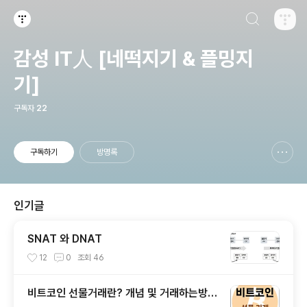
검색하기
티스토리
감성 IT人 [네떡지기 & 플밍지
기]
구독자
22
구독하기
방명록
신고하기 레이어
열기
인기글
SNAT 와 DNAT
12
0
조회
46
비트코인 선물거래란? 개념 및 거래하는방법