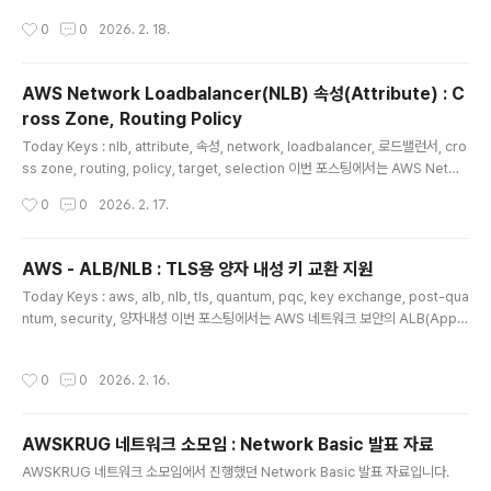
를 통해 공인 인증서를 발급받고 도메인 소유권 검증까지 진행합니다.web.zigispa
TPS)**으로 제한됩니다.발신 주소'From', 'So..
작성시간
0
0
2026. 2. 18.
ce.net 도메인을 사용하여 인증서를 요청하고, DNS 방식을 통해 성공적으로 발급(I
ssued)받는 과정의 단계는 다음과 같습니다. Step 1 : 인증서 요청 시작 (Reques
t Certificate)AWS 콘솔에서 ACM 서비스로 이동하여 인증서 발급 신청을 시작합
AWS Network Loadbalancer(NLB) 속성(Attribute) : C
니다.인증서 유형 선택: ..
ross Zone, Routing Policy
글 내용
Today Keys : nlb, attribute, 속성, network, loadbalancer, 로드밸런서, cro
ss zone, routing, policy, target, selection 이번 포스팅에서는 AWS Netwo
rk Loadbalancer의 속성인 Client routing policy (DNS Record)와 Load b
작성시간
0
0
2026. 2. 17.
alancer targets selection policy에 대해서 알아봅니다. 실제 속성에 따라서 도
메인 질의(Query)에 대한 응답과 서비스 호출이 어떻게 되는지 알아봅니다.AWS
Network Loadbalancer의 2가지 속성 Client routing policy (DNS Recor
AWS - ALB/NLB : TLS용 양자 내성 키 교환 지원
d)클라이언트가 NLB DNS 이름을 조회했을 때, 어느 AZ의 NLB ..
글 내용
Today Keys : aws, alb, nlb, tls, quantum, pqc, key exchange, post-qua
ntum, security, 양자내성 이번 포스팅에서는 AWS 네트워크 보안의 ALB(Appli
cation Load Balancer) 및 NLB(Network Load Balancer)의 TLS용 양자 내
성 키 교환(Post-Quantum Key Exchange) 지원에 대한 내용입니다. - 출시 기
작성시간
0
0
2026. 2. 16.
능 관련 : AWS Application Load Balancer 및 Network Load Balancer, 이
제 TLS용 양자 내성 키 교환 지원 - AWS 양자 컴퓨팅의 발전으로 기존 암호화 체계
에 대한 우려가 커지는 가운데, TLS용 양자 내성키 교환 지원이 어떤 것인지 알아..
AWSKRUG 네트워크 소모임 : Network Basic 발표 자료
글 내용
AWSKRUG 네트워크 소모임에서 진행했던 Network Basic 발표 자료입니다.