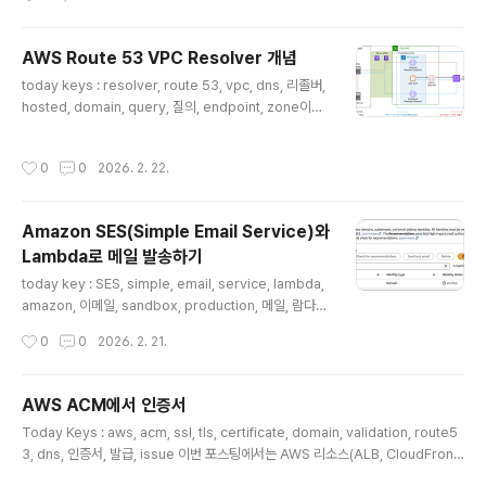
Network Load Balancer(이하 NLB) 중 어떤 로드 밸런서로 선택할지에 대한 기
준에 대해서 알아봅니다. 일반적으로 웹 서비스라고 하면 ALB를 먼저 떠올리게 되
지만, HTTP나 HTTPS를 사용한다고 해서 반드시 ALB만 선택해야 하는 것은 아
AWS Route 53 VPC Resolver 개념
닙니다. NLB 역시 TCP와 TLS 리스너를 통해 80/443 기반 서비스의 앞단에 배치
글 내용
today keys : resolver, route 53, vpc, dns, 리졸버,
할 수 있기 때문에, 실제 선택 기준은 “..
hosted, domain, query, 질의, endpoint, zone이번
포스팅에서는 AWS 네트워킹 환경에서 매우 중요한 역할
을 하는 Route 53 VPC Resolver에 대해 알아봅니다.R
작성시간
0
0
2026. 2. 22.
oute 53 VPC Resolver란?Route 53 VPC Resolve
r는 모든 Amazon VPC에서 기본적으로 제공되는 DNS
Resolver 서비스AmazonProvidedDNS 또는 Amaz
Amazon SES(Simple Email Service)와
on DNS 서버라고도 함퍼블릭 레코드, VPC 전용 로컬 D
Lambda로 메일 발송하기
NS 이름, Route 53 프라이빗 호스팅 영역에 대한 DNS
글 내용
쿼리에 재귀적으로 응답VPC 기본 IPv4 CIDR에 3번째
today key : SES, simple, email, service, lambda,
주소 또는 169.254.169.253..
amazon, 이메일, sandbox, production, 메일, 람다A
mazon SES Production 전환 요청Amazon SES의 경
작성시간
0
0
2026. 2. 21.
우, 기본적으로 리전 별로 모두 Sandbox 상태로 되어 있
습니다. Sandbox 형태인 경우에는 다음과 같은 제한 사
항이 있습니다.구분제한 내용수신자 제한인증된 ID(이메일
AWS ACM에서 인증서
주소 또는 도메인)로만 메일을 보낼 수 있습니다.또한, Am
글 내용
Today Keys : aws, acm, ssl, tls, certificate, domain, validation, route5
azon SES 사목(mailbox) 시뮬레이터 주소로도 전송이
3, dns, 인증서, 발급, issue 이번 포스팅에서는 AWS 리소스(ALB, CloudFront
가능합니다.발신 한도 (Quota)24시간당 최대 200통까
등)에 HTTPS 보안을 적용하기 위한 첫걸음,AWS Certificate Manager(ACM)
지 발송 가능합니다.발신 속도 (Rate)초당 최대 **1통(1