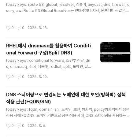
today keys: route 53, global, resolver, 리졸버, anycast, dns, firewall, q
uery, awsRoute 53 Global Resolver는 인터넷이나 지사, 온프레미스 같은 외
부 환경의 클라이언트가 AWS의 전역 Anycast IP를 통해 DNS 질의를 보낼 수 있
게 해주는 관리형 DNS Resolver입니다.여러 위치의 사용자가 하나의 DNS 진입
작성시간
0
0
2026. 3. 18.
점을 사용하면서도, 접근 제어와 DNS 보안 정책을 중앙에서 적용할 수 있습니다.이
번 포스팅에서는 Route 53 Global Resolver를 생성한 뒤, 허용된 IP만 DNS 질
의를 할 수 있는지와 DNS Firewall로 특정 도메인을 차단할 수 있는지를 실습으로
RHEL에서 dnsmasq를 활용하여 Conditi
확인합니다.또한 Query Type 조건을 ..
onal Forward 구성(Split DNS)
글 내용
today keys : conditional forward, 조건부 전달, dn
s, dnsmasq, rhel, 레드햇, redhat, split, 도메인, 질의,
domain리눅스 서버를 운영하다 보면, 일반적인 도메인
작성시간
0
0
2026. 3. 10.
조회는 기본 DNS 서버로 보내되, 특정 도메인만 별도의 D
NS 서버로 조회해야 하는 경우가 있습니다. 예를 들면 이
런 경우입니다. 사내 서비스 도메인만 내부 DNS로 조회해
DNS 스티어링으로 변경되는 도메인에 대한 보안(방화벽) 정책
야 하는 경우 특정 사설 존(example.local, corp.intern
적용 관련(FQDN/SNI)
al)만 별도 DNS로 보내야 하는 경우 특정 퍼블릭 도메인에
글 내용
대해 별도의 네임서버 정책을 적용해야 하는 경우 이런 요
today keys : fqdn, domain, sni, 도메인, 보안, 방화벽, policy방화벽에서 정책
구사항을 만족시키기 위해 흔히 떠올리는 방법이 system
적용 시에 FQDN의 도메인 기반으로 정책 적용 시에, DNS 스티어링을 사용하는 서
d-resolved 기반 split DNS 구성인데, 실제로 NIC가..
비스 들의 경우, 도메인을 질의하는 Client(혹은 서버)와 방화벽의 도메인 질의 결과
작성시간
0
0
2026. 3. 6.
에 대한 값이 달라지는 경우가 있을 수 있습니다.다음과 같이 질의를 순차적으로 몇
초이내로 질의를 해도 응답 받는 Pool 값이 달라지는 경우가 있습니다. 특히 이러한