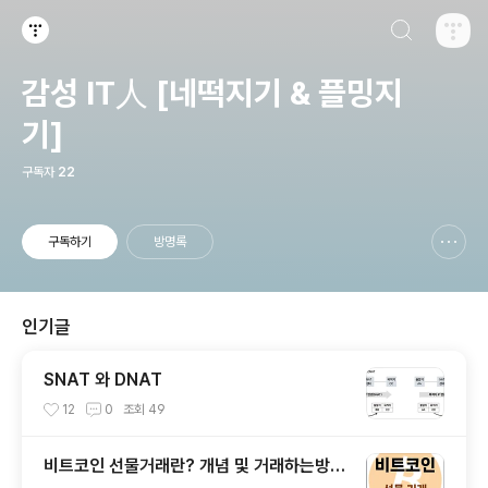
검색하기
티스토리
감성 IT人 [네떡지기 & 플밍지
기]
구독자
22
구독하기
방명록
신고하기 레이어
열기
인기글
SNAT 와 DNAT
12
0
조회
49
비트코인 선물거래란? 개념 및 거래하는방법