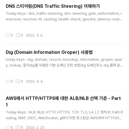
경우에 TTL도 짧게 가져가는 경우가 많기 때문에 동일한 Resolver 서버를 같이
DNS 스티어링(DNS Traffic Steering) 이해하기
바라보고 있어도 결과 값에 차이가 나는 시점이 자주 발생할 수 있습니다. 실제 api.
글 내용
Today Keys : dns, traffic-steering, dns-steering, gslb, authoritative, r
push.apple.com을 값을 갖고 있는 api-vs.push-apple.com.aka..
ecursive, resolver, ttl, caching, health-check, geodns, latency-routin
gDNS 트래픽 스티어링이란? DNS 스티어링(혹은 traffic management)은 권한
(Authoritative) DNS가 질의(Query)에 대해서 동일한 도메인이라도 상황에 따
작성시간
0
0
2026. 3. 6.
라, 응답을 다르게 하여, 사용자의 트래픽이 지리적으로 가까운 곳이나, 서비스의 상
태(Health), 비율(가중치) 등으로 갈 수 있도록 하는 것을 뜻 합니다. DNS 스티어링
의 동작 위치DNS 질의는 보통 다음과 같이 흐르게 됩니다. 이 때, DNS 스티어링의
Dig (Domain Information Groper) 사용법
응답 값에..
글 내용
today keys : dig, domain, record, nslookup, information, groper, quer
y, lookup, 질의dig를 사용한 기본 도메인 조회 방법dig 도메인주소 dig 출력 읽는
방법dig의 기본 출력은 다음의 4개 파트로 구분하여 볼 수 있습니다.HEADER : 응
답 상태 및 FlagQUESTION : 질의한 내용ANSWER : 질의에 대한 응답 내용AUT
작성시간
0
0
2026. 3. 4.
HORITY/ADDITIONAL : 위임(NS) 및 추가 정보 내용HEADER 섹션 status : N
OERROR로 질의가 성공. flagsqr : Query Response (응답)rd : Recurison D
esired (재귀 요청)ra : Recurision Available (재귀 가능)ANSWER : ..
AWS에서 HTTP/HTTPS에 대한 ALB/NLB 선택 기준 - Part
1
글 내용
Today Keys : ALB, NLB, HTTP, HTTPS, TCP, TLS, L4, L7, 정적 IP, Path R
outing, WAF, OIDC, WebSocket, gRPC이번 포스팅은 AWS에서 HTTP/HT
TPS 기반의 웹 서비스를 구성할 때, Application Load Balancer(이하 ALB) 와
작성시간
0
0
2026. 2. 23.