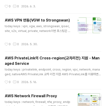
없는 경우에 git 설치$ sudo yum install git# 오픈소스
AWS Management Console Private Access에 대
작성시간
0
0
2026. 6. 3.
easy-rsa 프로젝트 복제 및 이동$ git clone https://gi
해서 알아봅니다..
thub.com/OpenVPN/easy-rsa.git $ cd easy-rsa/
easyrsa3# PKI(공개키 기반구조) 환경 초기화$ ./easy
AWS VPN 연동(VGW to Strongswan)
rsa init-pki 1-2. CA(인증 기관) 생성 자체 CA를 생성합
글 내용
니다. 별도의 비밀 번호 입력 없이 진행하기 위해서 nopas
today keys : vpn, vgw, aws, strongswan, ipsec,
s 옵션을 사용합니다.Common Na..
site, s2s, virtual, private, network이번 포스팅은 A
WS VGW를 Software VPN은 Strongswan와 IPSec
연동을 테스트하는 내용입니다. 실제 VPN SVR를 통해서
작성시간
0
0
2026. 5. 30.
다른 서비스가 VPN 연결된 통신을 위해서는 추가적인 설
정이 필요하지만, 본 포스팅에서는 AWS와 StrongSwan
에서 VPN 연결을 하는 것으로 한정하여 진행했습니다.먼
AWS PrivateLink의 Cross-region(교차리전) 지원 - Man
저, VGW를 생성합니다.VGW의 이름은 'ZIGI-VGW'로
aged Service
하였고, BGP에 사용되는 ASN은 default 값으로 그냥 둡
글 내용
니다.참고로 본 포스팅에서는 BGP를 사용하지는 않습니
today keys : privatelink, endpoint, cross, region, vpc, network, mana
다. 생성된 VGW를 VPC에 Attach 합니다. ZIGI-..
ged, nativeAWS PrivateLink 교차 리전 지원 AWS PrivateLink를 이용하면,
VPC에서 AWS Public 서비스를 인터넷 경로(IGW)를 통하지 않고 접근이 가능합
작성시간
0
0
2026. 5. 16.
니다.다만, 기존에는 Endpoint가 위치하는 VPC의 리전의 서비스로만 PrivateLin
k를 통해서 접근이 가능 했습니다. 하지만, 25년 11월 19일에 AWS PrivateLink
를 통해서 AWS 서비스에 대한 교차 리전 연결이 지원을 시작하여VPC가 위치한 리
AWS Network Firewall Proxy
전 이외의 리전에 서비스에 접근이 가능하도록 지원합니다. (※ 참고로, AWS 서비스
글 내용
today keys : network, firewall, nfw, proxy, endp
가 아닌 사용자가 만든 VPC Endpoi..