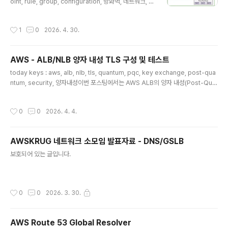
oint, rule, group, configuration, 방화벽, 네트워크, 프
록시 이번 포스팅은 지난 '25년 11월 25일에 공개된 AW
S Network Firewall Proxy에 대한 실습 포스팅입니다.
작성시간
1
0
2026. 4. 30.
출시부터 현재까지는 평가판으로 제공되고 있으며, 미국
동부(오하이오)에서만 사용이 가능합니다. 이번 포스팅은
AWS Network Firewall Proxy를 만들어서, 테스트하
AWS - ALB/NLB 양자 내성 TLS 구성 및 테스트
는 실습 포스팅 내용으로 작성하였으며, AWS Network
글 내용
Firewall Proxy에 대한 개념은 별도 포스팅에서 다룰 예
today keys : aws, alb, nlb, tls, quantum, pqc, key exchange, post-qua
정입니다.이번 포스팅에서 구성하는 기본 아키텍처입니다.
ntum, security, 양자내성이번 포스팅에서는 AWS ALB의 양자 내성(Post-Qua
Network Firewall Proxy를 통해서 다..
ntum) TLS 구성 및 검증을 하는 내용입니다.양자 내성 키 교환(PQ Key Exchang
e) 배경기존의 RSA나 ECC 암호 체계는 강력한 양자 컴퓨터가 등장할 경우 해독될
작성시간
0
0
2026. 4. 4.
위험이 있습니다. AWS는 이를 방어하기 위해 기존 타원 곡선 암호(X25519)와 양
자 내성 알고리즘(ML-KEM)을 결합한 '하이브리드 키 교환' 방식을 도입했습니다.
>> 관련 기존 포스팅 : https://zigispace.net/1350 AWS - ALB/NLB : TLS용
AWSKRUG 네트워크 소모임 발표자료 - DNS/GSLB
양자 내성 키 교환 지원To..
글 내용
보호되어 있는 글입니다.
작성시간
0
0
2026. 3. 30.
AWS Route 53 Global Resolver
글 내용