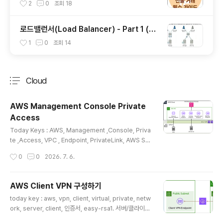
(롱,숏)
2
0
조회
18
로드밸런서(Load Balancer) - Part 1 (부
하분산이란)
1
0
조회
14
Cloud
분류 전체보기
주요 글 목록
AWS Management Console Private
Access
글 내용
Today Keys : AWS, Management ,Console, Priva
te ,Access, VPC , Endpoint, PrivateLink, AWS Sig
n-In회사 내부 네트워크에서 AWS 콘솔에 접속할 때, 보안
작성시간
0
0
2026. 7. 6.
상의 이유로 특정 계정으로만 접속을 제한하거나 공인 인
터넷을 거치지 않고사설망으로만 통신해야 하는 보안 요구
사항이 있을 수 있습니다 기존에는 인증된 계정으로 접속
AWS Client VPN 구성하기
을 제한하더라도 인터넷 연결 자체는 필수적이었으나, AW
글 내용
today key : aws, vpn, client, virtual, private, netw
S Management Console Private Access를 통해
ork, server, client, 인증서, easy-rsa1. 서버/클라이언
네트워크 격리와 접근 제어를 동시에 구현하여 엄격한 보
트 인증서 생성1-1. easy-rsa 다운로드 및 초기화# git이
안 수준을 유지할 수 있게 되었습니다.이번 포스팅에서는