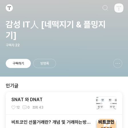
검색하기
티스토리
감성 IT人 [네떡지기 & 플밍지
기]
구독자
22
구독하기
방명록
신고하기 레이어
열기
인기글
SNAT 와 DNAT
12
0
조회
43
비트코인 선물거래란? 개념 및 거래하는방법