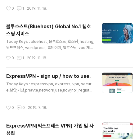
자고 있는 동안에도 말이죠. 그럼 그렇게 많은 트레이더 중
s with Blue Host How can I run a personal blog
작성시간
0
1
2019. 11. 18.
에서 좋은 트레이더..
(or homepage)? Can it be configured using clou
ds like AWS and Azure? Of course you can. How
ever, there are many technical things you need t
블루호스트(Bluehost) Global No.1 웹호
o know to use the cloud for a simple private blo
스팅 서비스
g operation. Using hosting ser..
글 내용
Today Keys : bluehost, 블루호스트, 호스팅, hosting,
워드프레스, wordpress, 홈페이지, 웹호스팅, vps 개인
블로그(혹은 홈페이지)를 운영하려면 어떻게 해야할까? 요
작성시간
0
1
2019. 11. 18.
즘 대세인 AWS나 Azure와 같은 클라우드(cloud)를 이
용 할 수도 있지만, 기술적으로 알아야 할 것 들이 많이 있
습니다. 이럴 때 많이 사용하는 것이 호스팅 서비스입니다.
ExpressVPN - sign up / how to use.
호스팅 서비스를 이용하면, 간단히 클릭만으로 시작해서도
글 내용
Today Keys : expressvpn, express, vpn, secur
워드프레스 같은 것을 이용해서 손쉽게 블로그 구성이 가
e,보안,가상,priavte,network,use,how,no1,register,
능합니다. >> 블루호스트(Bluehost) 접속 [바로가기] 호
detour,china,bypass,우회 This is a posting on ho
스팅 서비스를 하는 곳은 국내에는 가비아나 카페24, 글로
w to subscribe and use ExpressVPN. Express V
벌하게는 블루호스트, 사이트그라운드 등이 있습니다. 이
작성시간
0
0
2019. 7. 18.
PN is global No.1 VPN service. The VPN service
번 포스팅에서는 이 중에 세계 최대의 호스팅 업..
allows users to access certain sites on the Inter
net by bypassing them. Or it can be used to test
ExpressVPN(익스프레스 VPN) 가입 및 사
the global CDN service. To use ExpressVPN, fir
용법
st connect to the ExpressVPN..
글 내용