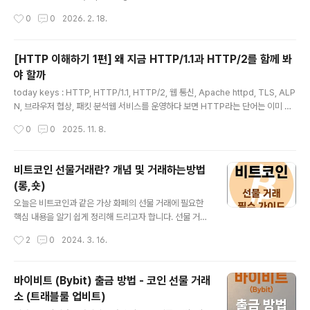
콜이고, 브라우저 같은 클라이언트가 요청을 보내면 서버가 응답을 돌려주는 구조로
작성시간
0
0
2026. 2. 18.
동작합니다. RFC 9110은 HTTP를 상태를 저장하지 않는 stateless한 애플리케
이션 계층 프로토콜로 설명하고, RFC 9112는 그중에서도 HTTP/1.1이 메시지 문
법, 파싱, 연결 관리 방식을 어떻게 표현하는지를 정의합니다.이번 포스팅에서는 HT
[HTTP 이해하기 1편] 왜 지금 HTTP/1.1과 HTTP/2를 함께 봐
TP/1.1의 구조와 흐름을 먼저 잡아두고, 이후 HTTP/2와의 차이를 볼 준비를 해봅
야 할까
니다.HTTP/1.1의 기본 구조, 메시지HTTP/1.1의 가장 기본 ..
글 내용
today keys : HTTP, HTTP/1.1, HTTP/2, 웹 통신, Apache httpd, TLS, ALP
N, 브라우저 협상, 패킷 분석웹 서비스를 운영하다 보면 HTTP라는 단어는 이미 너
무 익숙해서 깊게 생각하지 않고 지나가게 됩니다. 브라우저로 웹사이트에 접속하고,
작성시간
0
0
2025. 11. 8.
서버가 응답을 반환하는 흐름이 너무 자연스럽기 때문입니다. 그런데 같은 웹 접속처
럼 보여도 내부에서는 HTTP/1.1로 동작할 수도 있고 HTTP/2로 동작할 수도 있습
니다.이번 포스팅에서는 이 두 프로토콜을 함께 봐야 하는 이유와 앞으로 이 시리즈
비트코인 선물거래란? 개념 및 거래하는방법
가 어떤 흐름으로 전개될지를 먼저 정리합니다.HTTP/1.1은 여전히 현재진행형HT
(롱,숏)
TP/1.1은 단순히 "예전 버전"이 아닙니다.RFC 9112는 HTTP/1.1을 메시지 문법,
글 내용
메..
오늘은 비트코인과 같은 가상 화폐의 선물 거래에 필요한
핵심 내용을 알기 쉽게 정리해 드리고자 합니다. 선물 거래
를 하시기 전에! 아래 주요 개념을 꼭 읽어보시고! 선물 거
작성시간
2
0
2024. 3. 16.
래를 시작하시길 바랍니다. 국내 거래소는 선물 거래를 지
원하지 않기 때문에 선물 거래는 해외 거래소를 사용해야
합니다. 다음은 비트코인 선물 거래가 가능한 주요 거래소
바이비트 (Bybit) 출금 방법 - 코인 선물 거래
입니다. 거래소 가입 링크 가입 방법 MEXC 가입 바로 가
소 (트래블룰 업비트)
기 가입 방법 안내 Bitget 가입 바로 가기 가입 방법 안내
글 내용