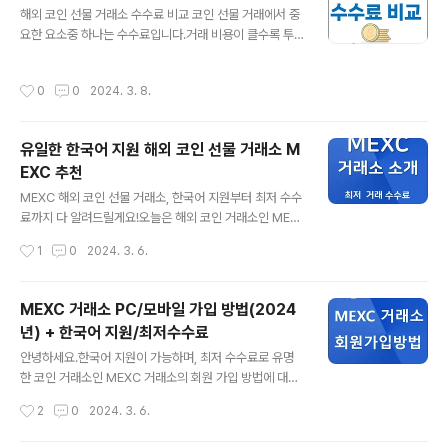
해외 코인 선물 거래소 수수료 비교 코인 선물 거래에서 중
n/sign-up www.bybit.com 바이비트는 휴대폰 혹은 이
요한 요소중 하나는 수수료입니다.거래 비용이 클수록 투
메일로 가입이 가능합니다. 여기에서는 이메일 주소로 가
자자에게수수료는 부담이 되며,시장의 변동성이 크거나 거
입을 하겠습니다. 회원 가입을 위한 이메일 주소를 입력하
래량이 많은 경우에도수수료의 중요성이 더욱 커집니다.이
고, 바이비트에서 사용할 비밀번호를 입력합니다. 이메일
작성시간
0
0
2024. 3. 8.
번 포스팅에서는 선물 거래량이상위권에 속하는 해외 코인
과 비밀번호를 입력한 후에 하단의 'Get My Welcome
선물 거래소 4곳(MEXC, Bitget, BYBIT, BINANCE)의
G..
수수료를 비교해보고,가장 효율적인 거래소를 알아보도록
유일한 한국어 지원 해외 코인 선물 거래소 M
하겠습니다.급하신 분들을 위한 미리 보는 최종 비교MEX
EXC 추천
C는 업계에서 가장 낮은 수수료율을 제공하며,수수료율이
글 내용
낮다는 것은 장기적으로 볼 때투자자의 수익률에 직접적인
MEXC 해외 코인 선물 거래소, 한국어 지원부터 최저 수수
영향을 미칠 수 있으므로,거래소를 선택 시수수료율을 중
료까지 다 알려드릴게요!오늘은 해외 코인 거래소인 MEX
요한 고려 요소로 삼아야 합니다.>> MEXC 거래소 가입하
C 이야기를 해보려고 합니다.MEXC는 2018년에 시작해
작성시간
1
0
2024. 3. 6.
러 가기 거래소별 수수료율 비..
서현재 170개국, 천만 명 이상의 사용자가 사용 중이며,유
일하게 한국어가 지원되는 글로벌 코인 거래소 입니다. '2
6년 버전의 MEXC 거래소 가입방법"Via-log" : Bits of I
MEXC 거래소 PC/모바일 가입 방법(2024
nfo, Pieces of Insight.: MEXC 거래소 가입 및 KYC 인
년) + 한국어 지원/최저수수료
증 방법 (2026) MEXC 거래소 가입 및 KYC 인증 방법
글 내용
(2026) log.zigispace.net >> MEXC 거래소 가입하
안녕하세요.한국어 지원이 가능하며, 최저 수수료로 유명
러 가기 그럼 MEXC가 어떤 거래소인지,조금 더 알아볼까
한 코인 거래소인 MEXC 거래소의 회원 가입 방법에 대해
요? 수수료 걱정 끝거래 수수료? 거의 신경 쓸 필요 없을 정
서 알아봅니다. MEXC 거래소는 현물은 메이커와 테이커
작성시간
2
0
2024. 3. 6.
도로 저렴합..
모두 수수료가 0%이며,선물은 메이커 0%, 테이커 0.0
1% 의 수수료율로업계 최저 수수료로 거래가 가능하기 때