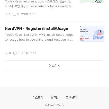
Today Keys : express, vpn, 익스프레스, 넷플릭스,
디즈니, 보안,가상,priavte,network,bypass,우회,chin
a 이번 포스팅에서는 글로벌 No.1 VPN 서비스인 Expre
작성시간
1
0
2019. 7. 18.
ssVPN에 대한 가입 및 사용법에 대한 포스팅입니다. VP
N 서비스를 사용하면, 인터넷의 특정 사이트에 접속이 제
한 된 경우에 우회하여 접속을 할 수 있습니다. 또한, 접속
NordVPN - Register/Install/Usage
위치를 원하는 국가로 지정할 수 있기 때문에 넷플릭스나
글 내용
Today Keys : NordVPN, VPN, install, setup, regis
디즈니+에서 특정 국가에서만 제공되는 컨텐츠도 즐길 수
ter,usage,how to use,china, cloud, test,cdn In thi
있습니다. >> 익스프레스 VPN(Express VPN) 사이트
s post, we will learn how to install and use Nord
[바로가기] 익스프레스 VPN(ExpressVPN) 사용을 위해
VPN. If you use a VPN program, you can access
서 위의 링크를 이용해서 사이트에 접속합니다. 익스프레
작성시간
0
0
2019. 7. 13.
the site you want by using a domestic or overse
스 VPN(ExpressVPN) 가입을..
as VPN server as a detour. In other words, by us
ing a VPN, you can make it as if you are connecti
더보기
ng from any country other than Korea, such as th
e US or Euro..
의안내
티스토리
로그인
고객센터
© Daum Corp.