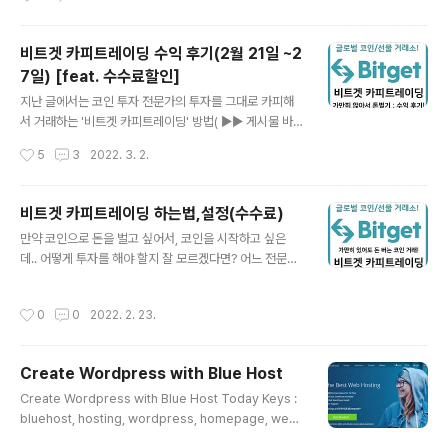
다. >> MEXC 거래소 가입하기 (바로가기 : feat. 수수료
할인 코드 포함) MEXC는 현물, 마진, 레버리지 ETF 및 선
물 거래 같은 다양한 거래 방법을 지원하고 있는 글로벌 거
비트겟 카피트레이딩 수익 후기(2월 21일 ~2
래소입니다. 현재, 세계 70개국에서 5백만 명의 이용자들
7일) [feat. 수수료할인]
을 보유하고 전 세계 거래소 순위를 볼 수 있는 CoinMark
글 내용
etCap에서, 암호화폐 현물 19위, 파생상품 21위의 거래
지난 글에서는 코인 투자 전문가의 투자를 그대로 카피해
소로 매우 거래량이 많고 안정적인 거래소입니다. 게다가
서 거래하는 '비트겟 카피트레이딩' 방법( ▶▶ 게시물 바로
수수료도 저렴하며, 3월 25일 부터 트래블룰이 적용되는
가기 )에 대해서 알아보았습니다. 오늘은 비트겟 카피트레
작성시간
5
3
2022. 3. 2.
국내 거래소인 업비트와 코인 전송이 가능하도록 인증된 ..
이딩을 7일 동안 진행한 후기와 어떻게 카피 트레이딩을
하면 좋을지 알려 드립니다! >> 비트겟 카피트레이드 (fea
t. 평생 50% 수수료 할인) 바로가기 카피 트레이드 수행
비트겟 카피트레이딩 하는법,설정(수수료)
내역을 보기 위해서, 카피 트레이드에서, '나의 팔로우 주
글 내용
만약 코인으로 돈을 벌고 싶어서, 코인을 시작하고 싶은
문'으로 들어갑니다. 카피 트레이드에 대한 전체 데이터를
데.. 어떻게 투자를 해야 할지 잘 모르겠다면? 어느 전문가
아래와 같이 볼 수 있습니다. 상단에는 팔로우 원금과, 카피
가 나에게 어떤 코인을 어느 시점에 투자하고, 어느 시점에
트레이드 순이익을 ① 팔로우 원금(USDT) 카피 트레이드
빼야 할지 알려주면 좋겠죠? 비트겟은 코인 거래 초보자를
에 사용된 전체 원금을 확인 ② 카피 트레이드 순이익(US
작성시간
0
0
2022. 2. 23.
위해서 2020년 5월 업계 최초로 원클릭 카피 트레이드계
DT) 카피 트레이드를 통해서 얻은 순이익을 확인 하단에
약 거래 상품을 통해서,전문가 분들의 투자를 손쉽게 그대
는 > 현재 트레이더를..
로 자동으로 따라 할 수 있도록 지원합니다. >> 비트겟 카
Create Wordpress with Blue Host
피트레이드 (feat. 평생 50% 수수료 할인) 바로가기 비트
글 내용
겟 카피트레이딩를 이용하면, 코인을 어떻게 투자할지 모
Create Wordpress with Blue Host Today Keys :
르는 분이라도, 코인 투자 전문가들의 투자를 그대로 똑같
bluehost, hosting, wordpress, homepage, web
이 카피(copy)해서 수익을 올릴 수 있습니다. 심지어 내가
hosting, vps, dedicated, blog Create Wordpres