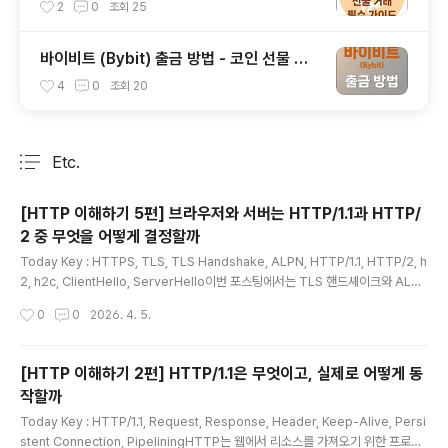
(롱,숏)
2
0
조회
25
바이비트 (Bybit) 출금 방법 - 코인 선물 거
래소 (트래블룰 업비트)
4
0
조회
20
Etc.
분류 전체보기
주요 글 목록
[HTTP 이해하기 5편] 브라우저와 서버는 HTTP/1.1과 HTTP/
2 중 무엇을 어떻게 결정할까
글 내용
Today Key : HTTPS, TLS, TLS Handshake, ALPN, HTTP/1.1, HTTP/2, h
2, h2c, ClientHello, ServerHello이번 포스팅에서는 TLS 핸드셰이크와 ALPN
을 중심으로 그 선택 과정의 원리를 정리해봅니다.ALPN, 프로토콜 협상의 핵심이
작성시간
0
0
2026. 4. 5.
선택에서 핵심 역할을 하는 것이 ALPN(Application-Layer Protocol Negotia
tion)입니다.RFC 7301은 ALPN을 같은 TCP나 UDP 포트에서 여러 애플리케이
션 프로토콜을 지원할 때, TLS 핸드셰이크 안에서 어떤 프로토콜을 사용할지 정하
[HTTP 이해하기 2편] HTTP/1.1은 무엇이고, 실제로 어떻게 동
기 위한 확장으로 정의합니다.클라이언트는 자신이 지원하는 프로토콜 목록을 Clie
작할까
ntHello에 넣어 보내고, 서버는 그중 하나를 선택해 응답..
글 내용
Today Key : HTTP/1.1, Request, Response, Header, Keep-Alive, Persi
stent Connection, PipeliningHTTP는 웹에서 리소스를 가져오기 위한 프로토