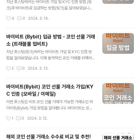
Bybit 가입 바로 가기 가입 방법 안내 현물 거래 비트코인
지난 포스팅에서는 바이비트 가입 및 KYC 인증 방법 (링
을 현재 가격으로 거래하는 것입니다. 현재 가치 기준으로
크)과 바이비트로 입금하는 방법(링크)을 알아보았습니다.
가격 변화에 따라서 동일하게 수익과 손실이 발생합니다.
오늘은 바이비트에서 국내 거래소(업비트)로 전송하는 바
작성시간
4
0
2024. 3. 14.
현물 거래 비트코인의 미래 가격으로 거래하는 것입니다.
이비트 출금 방법을 상세히 알려드리겠습니다. >> 바이비
거래 시점에서 향후 가..
트(Bybit) 거래소 가입 링크 바이비트에서 출금을하기 위
해서, 바이비트의 코인을 전송할 거래소의 코인의 지갑 정
바이비트 (Bybit) 입금 방법 - 코인 선물 거래
보를 확인합니다. 여기에서는 업비트 거래소의 XRP(리플)
소 (트래블룰 업비트)
코인으로 바이비트의 코인을 출금하겠습니다. Step 1. 업
글 내용
비트에서 XRP 코인 메뉴에서 '입금하기'를 선택합니다. 업
지난 포스팅(링크)에서는 바이비트 가입 및 KYC 인증 방
비트에서 XRP 입금과 관련한 주의 사항 팝업이 뜨는 데,
법을 알아보았습니다. 이제 본격적인 코인 거래를 위해서
아래 확인을 선택하시면 됩니다. 참고로, 바이비트거래소
국내 거래소(업비트)의 코인을 바이비트로 전송하여 바이
작성시간
2
0
2024. 3. 13.
는 업비트에서 위험평가 통과 VASP이며, 트래블룰이 연동
비트에 입금하는 방법을 상세히 알려드리겠습니다. >> 바
되어 업비트와 입출금이 자유..
이비트(Bybit) 거래소 가입 링크 https://www.bybit.co
m/en/sign-up www.bybit.com 모든 설명은 모바일
바이비트(Bybit) 코인 선물 거래소 가입/KY
앱(바이비트/업비트)으로 설명하고 있지만, PC에서 하더
C 인증 (모바일 / 이메일)
라도 동일합니다. Step 1. 바이비트 앱에서, 우측 하단의
글 내용
'Assets'을 선택하여 My Assets 메뉴로 들어가서, 'De
이번 포스팅은 비트 코인 선물 거래가 가능한 거래소인 바
posit' 을 선택합니다. Step 2. 입금 방법을 업비트 거래
이비트(Bybit) 가입 방법을 알아봅니다. 바이비트는 코인
소의 코인을 바이비트로 전송하는 것이기 때문에 Select
마켓캡(Link) 기준으로 현물 3위, 선물 2위의 거래소입니
작성시간
1
0
2024. 3. 12.
Payment Method에서 'Dep..
다. 그리고 업비트와 빗썸같은 국내 거래소와 트래블 룰 연
동으로 편리하게 입출금도 가능합니다. 그럼 지금부터는
바이비트 거래소 가입 방법을 알아보겠습니다. >> 바이비
해외 코인 선물 거래소 수수료 비교 및 추천!
트(Bybit) 거래소 가입 링크 https://www.bybit.com/e
글 내용