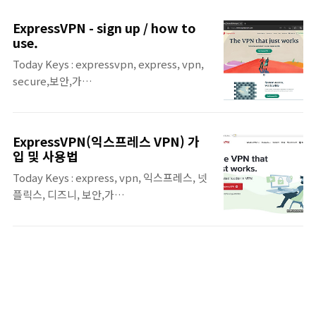
이브리드 클라우드 구성을 위한 전용선 서비스
입니다. 가상 네트워크 게이트웨이 ▪ VNet(가
인, ExpressRoute에 대한 첫 번째 포스팅입
상 네트워크)별로 생성하며, 1개의 VNet에 1
ExpressVPN - sign up / how to
니다. ExpressRoute / ExpressRoute
개의 가상 네트워크 게이트웨이 생성 가능.
use.
Direct에 대한 내용이며, ExpressRoute에
(1:1 Mapping) ▪ 가상 네트워..
Today Keys : expressvpn, express, vpn,
대해서는 추가 포스팅이 진행 될 예정입니다.
secure,보안,가
ExpressRoute ▪ Azure와 On-premise 간
상,priavte,network,use,how,no1,register,detour,china,bypas
의 연결을 위한 전용선 구선 ▪ ExpressRoute
우회 This is a posting on how to
연결을 위한 Provider와 Peering Locaton
subscribe and use ExpressVPN. Express
은 다음과 같음. - KINX(..
ExpressVPN(익스프레스 VPN) 가
VPN is global No.1 VPN service. The
입 및 사용법
VPN service allows users to access
Today Keys : express, vpn, 익스프레스, 넷
certain sites on the Internet by
플릭스, 디즈니, 보안,가
bypassing them. Or it can be used to
상,priavte,network,bypass,우회,china 이
test the global CDN service. To use
번 포스팅에서는 글로벌 No.1 VPN 서비스인
ExpressVPN, first connect to the
ExpressVPN에 대한 가입 및 사용법에 대한
ExpressVPN..
포스팅입니다. VPN 서비스를 사용하면, 인터
넷의 특정 사이트에 접속이 제한 된 경우에 우
회하여 접속을 할 수 있습니다. 또한, 접속 위치
를 원하는 국가로 지정할 수 있기 때문에 넷플