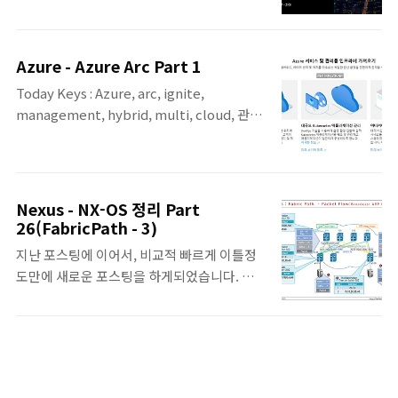
시간이 길지 않아서... 하고 싶은 이야기를 모
Account 간의 DNS 질의 Route53
두 담지는 못했지만.. 다른 세션에서 다룰 기회
Resolver를 통한 Hybrid 질의 지원 ▪ AWS와
가 있겠지요
On-Premise 서비스가 AWS DNS, On-
Azure - Azure Arc Part 1
.^^https://www.slideshare.net/ssuserc08d76/cend2020-
Premise DNS에 등록된 도메인에 대해 질의
Today Keys : Azure, arc, ignite,
zigi
가 필요할 ..
management, hybrid, multi, cloud, 관리,
통합, 하이브리드, 멀티, infrastructure 이번
포스팅은 현재 올랜도에서 진행되고 있는
Azure Ignite에서 공개된 Azure Arc에 대한
포스팅입니다. Azure Arc에 대한 정리 포스팅
Nexus - NX-OS 정리 Part
은 별도의 포스팅으로 다시 진행 할 예정이며,
26(FabricPath - 3)
이번 포스팅에서는 Azure Arc에 Azure의 가
지난 포스팅에 이어서, 비교적 빠르게 이틀정
상 머신과 AWS의 가상 머신을 연동하는 예제
도만에 새로운 포스팅을 하게되었습니다. 이
만 다룹니다. Azure Arc에 대한 사용 예제도
번 내용은 FabricPath에서의 Packet Flow
정리포스팅과 마찬가지로 추후 포스팅에서 추
에 대한 대략적인 사항입니다. 그 동안 포스팅
가로 다룰 예정입니다. Azure Arc ( Azure
전 단계로 정리했던 자료들이 있어서, 포스팅
services and management to any
을 위해 조금 더 보완하면 그래도 예전보다는
infrastructure' )..
조금이나마 자주 포스팅할 수 있지 않을까? 싶