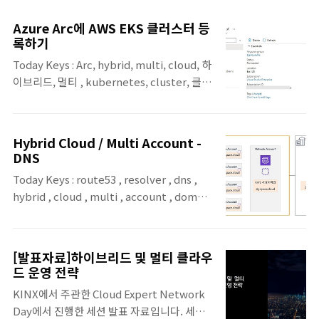
개했습니다. GPT-4o의 주요 특징은 다음과
포를 위해 모델 메뉴로 들어갑니다. 모델 메뉴
같습니다. 다양한 입력 및 출력 형식 GPT-4o
에 들어오면 해당 리전에서 사용 가능한 모
Azure Arc에 AWS EKS 클러스터 등
는 텍스트, 오디오, 이미지, 비디오의 조합
델 리스트를 확인 할 수 있습니다. gpt-..
록하기
을 입력으로 받아들일 수 있으며, 텍스트, 오
Today Keys : Arc, hybrid, multi, cloud, 하
디오, 이미지 출력을 생성할 수 있습니다. 오
이브리드, 멀티 , kubernetes, cluster, 클러
디오 입력에 대한 응답 속도는 최저 232 밀리
스터, 쿠버네스, 애저, azure 이번 포스팅은
초, 평균 320 밀리초로, 인간의 대화 응답 시
AWS EKS 클러스터를 Azure Arc에 등록하는
간과 유사합니다. 성능 및 비용 효율성 GPT-
예제입니다. Azure에서는 Azure의 하이브리
4o는 텍스트 처리 성능에서 GPT-4 Turbo
Hybrid Cloud / Multi Account -
드, 멀티클라우드 전략(?)인 Azure Arc를 이
와 동등한 수준을 유지하면서도, 비영어 텍스
DNS
용해서, 온프레미스, 클라우드, 엣지 등의 모든
트 처리 성능이 크게 향상되었습니다. 또
Today Keys : route53 , resolver , dns ,
인프라 환경의 광범위한 자원을 Azure에서 관
한, API 사용 시 속도가 두 배 빠르고 비용
hybrid , cloud , multi , account , domain
리할 수 있도록 합니다. 이러한 관리 자원은
이 50% 저..
, 리졸버 , 도메인 , 하이브리드 , 클라우드 이
Windows, Linux 서버, SQL 서버 뿐 아니라,
번 포스팅은 AWS에서 Hybrid와 Multi
Kubernetes 클러스터도 포함됩니다. Azure
Account 운영 시에 필요할 수 있는 상호 간의
Arc를 통해서 Azure의 Kubernetes 클러스
[발표자료]하이브리드 및 멀티 클라우
도메인 질의에 대해서 알아봅니다. Route53
터 뿐 아니라, AWS의 EKS나 , GCP의 GKE를
드 운영 전략
Resolver을 이용하면, Hybrid와 Multi
포함한 모든 ..
KINX에서 주관한 Cloud Expert Network
Account 운영 시의 도메인 질의를 손쉽게 할
Day에서 진행한 세션 발표 자료입니다. 세션
수 있도록 도와줍니다. Hybrid와 Multi