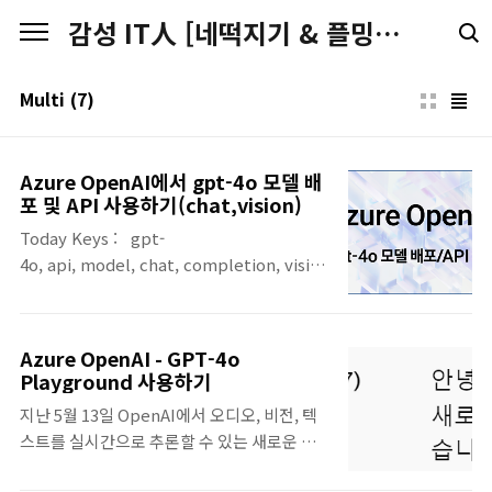
본문 바로가기
감성 IT人 [네떡지기 & 플밍지기]
Multi
(7)
Azure OpenAI에서 gpt-4o 모델 배
포 및 API 사용하기(chat,vision)
Today Keys : gpt-
4o, api, model, chat, completion, vision, multi, modal, omni
이번 주에 진행된 Microsoft의 연례 개발자
대상의 컨퍼런스인 Build가 시작하면서, gpt-
4o 모델에 대한 API를 Azure OpenAI에서 사
Azure OpenAI - GPT-4o
용 할 수 있도록 GA 되었습니다. 이번 포스팅
Playground 사용하기
에서는 Azure OpenAI를 사용하여 gpt-4o
지난 5월 13일 OpenAI에서 오디오, 비전, 텍
모델을 배포하고, 배포된 gpt-4o 모델을 API
스트를 실시간으로 추론할 수 있는 새로운 플
를 통해서 Chat과 Vision에 대한 사용을 해봅
래그쉽 모델인 GPT-4o('o' 혹은 'omni')를 공
니다. Azure OpenAI Studio에서 gpt-4o 배