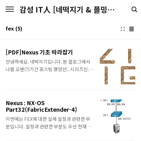
본문 바로가기
감성 IT人 [네떡지기 & 플밍지기]
fex
(5)
[PDF]Nexus 기초 따라잡기
안녕하세요. 네떡지기입니다. 본 블로그에서
나름 오랜(?)기간 포스팅 했었던.. 시리즈인..
Nexus 기초 따라잡기에 대한 PDF판을 공개
합니다. 아무래도 시간이 좀 지난거라서 달라
진 부분들도 있을꺼고, 미처 잘못 작성된 것을
수정하지 못한 부분들도 있을 수 있습니다. 하
Nexus : NX-OS
지만, 커다란 맥락에서는 큰 부분이 달라지지
Part32(FabricExtender-4)
는 않았으리라.. 생각하고.. 달라지는 부분들도
이번에는 FEX에 대한 실제 설정과 관련한 부
기존의 것들을 알고 있어야 할 것이라고 생각
분입니다. 설정과 관련한 부분도 우선 현재 계
하기 때문에... 2016년 크리스마스를 앞두고...
획은 이번 포스팅과 다음 포스팅으로 나눠서
PDF판으로 공개를 합니다. 표지,간지를 포함