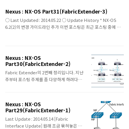
진행될 예정이긴 하나, 더 나눠질지는 아직 모
하여.. 무려. 192페이지에 달하는... 누군가에
르겠습니다. FEX 설정 [Static Pinning] -
게는... 도움이 되기를 바라며... ^^ p.s. 2016
Nexus : NX-OS Part31(FabricExtender-3)
Fabric Interface로 사용하게된 Parent
년에는.. 기존의 포스팅과 더불어... 또 다른..
○ Last Updated : 2014.05.22 ○ Update History * NX-OS
Switch에서 Switchport mode를 Fex-
장기 시리즈가 시작되지 않을까? 싶습니다..
6.2(2)의 변경 가이드라인 추가 이번 포스팅은 최근 포스팅 중에 제
fabric 설정을 하고, Fex를 Associate한다.
일 짧게 끊어가는 내용인 듯 싶습니다. 좀 더 이어서, FEX
5K-1(config)# install feature-set fex fex
Configuration을 하려고 했으나 Configuration은 개별 포스팅을
feature-set 설치 5K-1(config)# feature-
가져가는 게 나을 듯 싶어서.. 주중에 추가 포스팅을 약속하며~ 이번
set fex fex feature-set 활성화 5K-
포스팅은 짧게 끊어가겠습니다. FEX Port Numbering •
1(config)# int e2/3 5K-1(config-if)#
Nexus : NX-OS
interface ethernet chassis/slot/port •chassis ID 는 관리자에
switchport mode fex-fabri..
Part30(FabricExtender-2)
설정된다. •chassis ID 101 ~ 199까지 설정 가능하다. •chassic ID
Fabric Extender의 2번째 정리입니다. 지난
는 Fabric Extender의 host interface로 접근할 때만 ..
주부터 포스팅 주제를 좀 다양하게 하려다보니
기존 NX-OS 정리도 포스팅 텀이 생기지 않을
까 싶네요. ^^; (사실 기반 지식도 바닥(?)이 나
는 것이기 때문이겠지만요. ^^;) 다음 NX-OS
Nexus : NX-OS
포스팅은... Fabric Extender 3이 될지..
Part29(FabricExtender-1)
FabricPath를 이어서 할지.. ^^ 아직은 미정
Last Update : 2014.05.14 [Fabric
이지만.. 곧 다시 또 올리도록 하겠습니다. FEX
Interface Update] 원래 조금 묶혀놓은 것들
구성 방법 • Nexus 2000은 개별 Port에