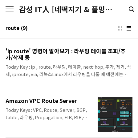
본문 바로가기
감성 IT人 [네떡지기 & 플밍지기]
route
(9)
'ip route' 명령어 알아보기 : 라우팅 테이블 조회/추
가/삭제 등
Today Key : ip , route, 라우팅, 테이블, next-hop, 추가, 제거, 삭
제, iproute, via, 리눅스Linux에서 라우팅을 다룰 때 예전에는
route, netstat -rn 같은 도구를 많이 썼지만, 요즘 실무 표준은
iproute2 패키지의 ip 명령입니다. 그 중에서도 ip route는 “이 호
스트가 목적지로 가는 패킷을 어디로 보낼지”를 결정하는 라우팅 테
Amazon VPC Route Server
이블(Route Table) 을 조회하고 제어하는 핵심 명령어입니다. 이
Today Keys : VPC, Route, Server, BGP,
번 포스팅에서 ip route의 기본 개념부터, 실무에서 자주 쓰는 옵션
table, 라우팅, Propagation, FIB, RIB,
을 함께 정리해봅니다.ip route가 다루는 것: “커널 라우팅 테이
routing, peer, endpoint이번 포스팅은 지
블”Linux 커널은 목적지 IP를 보고 라우팅을 수행하는 ip route는
난 4월 1일에 GA된 Amazon VPC Route
이 커널 라우팅 정보를 확..