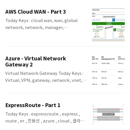
Server에 대한 소개와 함께 직접 구성하여 테
스트 해보는 내용입니다. Amazon VPC
AWS Cloud WAN - Part 3
Route Server란?▪ VPC 내에서 네트워크 가
Today Keys : cloud wan, wan, global
상 어플라이언스 간의 동적 라우팅을 간소화하
network, network, manager,
기 위해 사용할 수 있는 완전 관리형 라우팅 제
core,route, cne, edge, segment,
어 서비스▪ BGP(Border Gateway
attachment, isolated, acceptance AWS
Protocol)를 활용하여 네트워크 경로를 동적
Re:Invent 2021에서 소개된 AWS Cloud
으로 학습하고, VPC 라우팅 테이블을 자동으
WAN에 대한 세 번째 포스팅입니다. 첫 번째와
로 갱신▪ 사용자 지정 스크립트나 오버레이 네
Azure - Virtual Network
두 번째 포스팅에서 Cloud WAN의 Global
Gateway 2
트워크 없이도 경로 학습 및 전파가 가능하도
Network/Core
록 지원..
Virtual Network Gateway Today Keys :
Network/Segment/Attacment를 구성하
Virtual, VPN, gateway, network, vnet,
여, 서로 다른 리전의 VPC를 통신해 보았습니
가상, 네트워크, 게이트웨이, sku, azure,
다. 세 번째 포스팅에서는 Segment 구성 시
cloud, 클라우드 이번 포스팅에서는 Azure에
에 설정 가능한 Require acceptance,
서 ExpressRoute 및 VPN 사용 시에 필요한
Isolated Attachments 옵션과,
ExpressRoute - Part 1
Virtual Network Gateway에 대해서 다룹
Segments Actions의 Route를 설정해..
Today Keys : expressroute , express ,
니다. 원래 정리를 하면서 좀 더 정리해서 포스
route , er , 전용선 , azure , cloud , 클라우
팅해야지.. 해야지.. 하다가 계속 늦어지는 듯
드 , hybrid , 하이브리드 , direct , local 이
하여. ^^ 먼저 정리한 부분만 올려봅니다. ^^