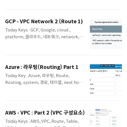
번 포스팅은 Azure와의 On-premise 간의 하
물론 이후 포스팅은 지속적으로 진행 될 예정
이브리드 클라우드 구성을 위한 전용선 서비스
입니다. 가상 네트워크 게이트웨이 ▪ VNet(가
인, ExpressRoute에 대한 첫 번째 포스팅입
상 네트워크)별로 생성하며, 1개의 VNet에 1
GCP - VPC Network 2 (Route 1)
니다. ExpressRoute / ExpressRoute
개의 가상 네트워크 게이트웨이 생성 가능.
Today Keys : GCP, Google, cloud ,
Direct에 대한 내용이며, ExpressRoute에
(1:1 Mapping) ▪ 가상 네트워..
platform, 클라우드, 네트워크, network,
대해서는 추가 포스팅이 진행 될 예정입니다.
route, routing, 경로, vpc, system GCP에
ExpressRoute ▪ Azure와 On-premise 간
서의 라우팅에 관련된 첫 번째 정리입니다.
의 연결을 위한 전용선 구선 ▪ ExpressRoute
GCP에서의 시스템 생성결과 커스텀 경로에
연결을 위한 Provider와 Peering Locaton
따른 4가지 분류 유형에 대해서 간단히 정리해
은 다음과 같음. - KINX(..
Azure : 라우팅(Routing) Part 1
보았습니다. 실제 GCP에서의 관련 내용에 대
Today Key : Azure, 라우팅, Route,
한 실습 포스팅은 추후에 진행 될 예정입니다.
Routing, system, 경로, 테이블, next hop,
GCP 경로 유형 시스템 생성 경로(System-
default, cloud, 클라우드. 이번 포스팅은
generagted routes) ▪ 사용자가 네트워크/
Azure에서의 라우팅에 관련한 첫 번째 포스팅
서브넷 생성 및 서브넷의 보조 IP 범위 수정 시
입니다. Azure의 라우팅과 관련한 내용은 앞
자동으로 생성되는 경로 ▪ 기본적으로 인터넷
으로 몇 번에 추가로 포스팅 될 예정입니다.
을 향하는 default route가 있으며, default-
AWS - VPC : Part 2 (VPC 구성요소)
System Route(Azure Default) ▪ Azure에
internet-gateway를 통해서 통신 가능하..
Today Keys : AWS, VPC, Route, Table,
서 자동으로 생성하여 할당되는 라우팅 경로 ▪