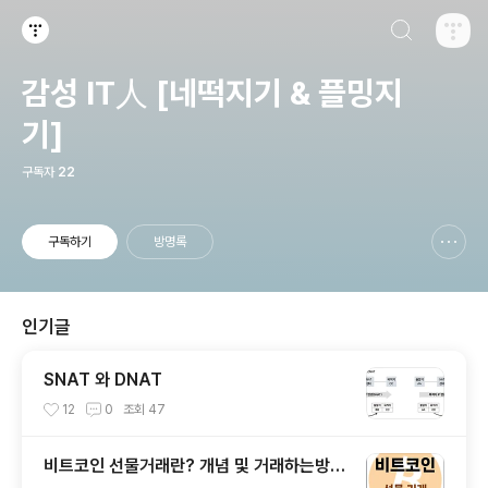
검색하기
티스토리
감성 IT人 [네떡지기 & 플밍지
기]
구독자
22
구독하기
방명록
신고하기 레이어
열기
인기글
SNAT 와 DNAT
12
0
조회
47
비트코인 선물거래란? 개념 및 거래하는방법