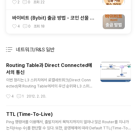
(롱,숏)
2
0
조회
22
바이비트 (Bybit) 출금 방법 - 코인 선물 거
래소 (트래블룰 업비트)
4
0
조회
18
네트워크/R&S 일반
분류 전체보기
주요 글 목록
Routing Table과 Direct Connected에
서의 통신
글 내용
이번 정리는 L3 스위치에서 로컬네트워크(Direct Conn
ected)와 Routing Table에서의 우선 순위와 L3 스위칭
시에 통신하는 경로 상에서 L2/L3 정보를 어떻게 참조하
작성시간
4
1
2012. 2. 20.
는지에 대한 부분에 대한 정리입니다. 어떻게 보면 당연한
듯 하게 단순한 부분이지만 제대로 잘 알지 못하는 부분이
라서(물론 제 스스로의 기준입니다.) 한 번 이것 저것 테스
TTL (Time-To-Live)
트 해보면서 정리해 보았습니다. ◐ 스위치에서 10.10.10.1
글 내용
Ping 명령어를 이용해서, 출발지에서 목적지까지의 얼마나 많은 Router를 지나가
1에 대한 목적지 IP로 Ping Test 시에 ◎ Switch 1 → S
는지(Hop 수)를 판단할 수 있다. 또한, 운영체제에 따라 Default TTL(Time-To-
witch 3 :Routing Table을 확인해서, Local Network
Live)이 다르기 때문에 운영체제의 종류도 가늠해볼 수 있다. 이 때의 운영체제는 Pi
(Direct Connected)의 서브넷보다 Static으로 선언된