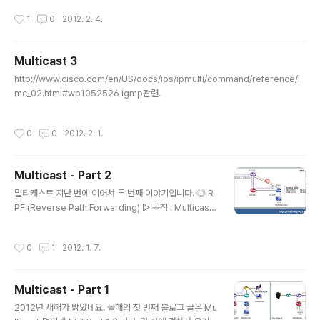
ng으로 확인하는 운영체제는 보내는 쪽이 아니라 Ping을 받는 쪽(즉, 목적지)에 대
Routing의 서브넷보다 작으므로, Longest Match에
작성시간
1
0
2012. 2. 4.
한 운영체제를 확인할 수 있다. 목적지로 패킷을 보낼 때, TTL 값을 자신의 운영체제
의..
의 최대값으로 해서 보내고 각 라우터를 지날 때마다 이 값을 1씩 낮추면서 목적지 장
비에 도착을 하게 되면, 목적지에는 데이터를 응답할 때 다시 TTL을 자신의 운영체
Multicast 3
제의 최대값으로 해서 응답을 하게 되고 마찬가지로 돌아오는 경로 상에서 라우터를
글 내용
지날 때마다 TTL값은 1..
http://www.cisco.com/en/US/docs/ios/ipmulti/command/reference/i
mc_02.html#wp1052526 igmp관련.
작성시간
0
0
2012. 2. 1.
Multicast - Part 2
글 내용
멀티캐스트 지난 번에 이어서 두 번째 이야기입니다. ◎ R
PF (Reverse Path Forwarding) ▷ 목적 : Multicast
패킷의 Loop를 방지. ( 중복된 Multicast 패킷 수신을 방
지 ) ▷ 전제조건 : Unicast Routing Protocol이 동작해
작성시간
0
1
2012. 1. 7.
야함. ▷ 확인 규칙 1. Multicast의 source IP가 Routin
g Table의 최적 경로의 Interface로 수신되면 RPF 체크
성공, 아니면 실패. ▷ 특징 1. Unicast Routing이 목적지
Multicast - Part 1
IP로 Routing을 하는 반면에, Multicast Routing은 출
글 내용
발지 IP로 Routing. 2. RPF에 성공할 경우에만 데이터가
2012년 새해가 밝았네요. 올해의 첫 번째 블로그 글은 Mu