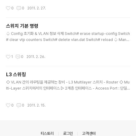
장. 장비 문제 시, ROM Monitor 모드에서 ROM Booting 시 사용. ◈ 장비 File
작성시간
0
0
2011. 2. 27.
▷ IOS Image 장비를 구동하기 위한 OS Image. ▷ Configuration Startup-C
onfig, Running-Config, Vlan.dat. ▷ System-env-vars 장비 기본 정보 구
성. Show Version으로 볼 수 있는 내용들. ▷ Crash info 장비 오류 발..
스위치 기본 명령
글 내용
♤ Config 초기화 & VLAN 정보 삭제 Switch# erase startup-config Switch
# clear vtp counters Switch# delete vlan.dat Switch# reload ♤ Mana
gement IP 설정 Switch(config)# interface vlan 1 Switch(config-if)# ip a
ddress 10.10.10.2 255.255.255.0 Switch(config-if)# no shutdown : 스
작성시간
1
0
2011. 2. 26.
위치의 관리 IP는 스위치의 관리용 역할만 하며, L2 스위치에서는 동시에 2개가 활
성화되지는 못함. ♤ Default-Gateway 설정 Switch# ip default-gateway 1
0.10.10.1 : Default Gateway 미 ..
L3 스위칭
글 내용
◇ VLAN 간의 라우팅을 제공하는 장비 - L3 Multilayer 스위치 - Router ◇ Mu
lti-Layer 스위치에서의 인터페이스 ▷ 2계층 인터페이스 - Access Port : 단일
VLAN 트래픽 전송 - Trunk Port : ISL이나, 802.1Q Tagging을 이용하여 다수
의 VLAN 트래픽을 전송 ▷ 3계층 인터페이스 - Routed Port : 순수 3계층 포트.
작성시간
0
0
2011. 2. 15.
일반 라우터 인터페이스와 동일하게 동작하지만, 서브인터페이스를 지원하지 않음.
기본 L2 스위치 포트인 스위치 모델(3550,4500 계열)에서는 no switchport 라
는 명령을 사용하여 활성화. - SVI(Switch Virtual Interface) : VLAN 간의 Routi
ng을 위한 가상 VLAN 인터..
의안내
티스토리
로그인
고객센터