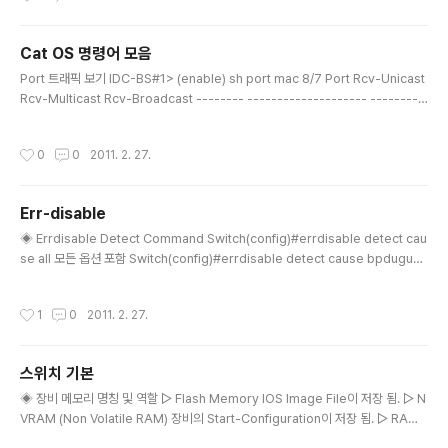
ocess ID : 라우터에서 복수개의 OSPF 프로세스 동작 시, 상호 구분하기 위한 목
적 변동되지 않는 IP주소로 사용해야함 ► Router ID : LSA 전송 시 포함. 변동되지
Cat OS 명령어 모음
않는 주소로 해주어야 함(Ex. Loopbac..
글 내용
Port 트래픽 보기 IDC-BS#1> (enable) sh port mac 8/7 Port Rcv-Unicast
Rcv-Multicast Rcv-Broadcast -------- -------------------- ---------
----------- -------------------- 8/7 0 0 0 Port Xmit-Unicast Xmit-Mul
ticast Xmit-Broadcast -------- -------------------- -----------------
작성시간
0
0
2011. 2. 27.
--- -------------------- 8/7 20018565301 149789388 142747452 V
tp 설정 . SWITCH>(enable) set vtp domain [domain name] . SWITCH>
(enab..
Err-disable
글 내용
◈ Errdisable Detect Command Switch(config)#errdisable detect cau
se all 모든 옵션 포함 Switch(config)#errdisable detect cause bpduguar
d STP portfast 설정 포트에서 BPDU프레임 수신 시 Switch(config)#errdisa
ble detect cause dtp-flap 스위치를 트렁크로 연결했을 경우 트렁크는 엑세스
작성시간
1
0
2011. 2. 27.
링크와 달리 모든 VLAN트래픽들을 실어나르기 때문에 어떤 VLAN, 에 속하는지
표시해 주는 헤더가 필요하다. 이것은 두 스위치가 사용하는 인캡슐레이션 방법이 다
를경우 발생. Switch(config)#errdisable detect cause link-flap 링크가 업/
스위치 기본
다운 반복할..
글 내용
◈ 장비 메모리 명칭 및 역할 ▷ Flash Memory IOS Image File이 저장 됨. ▷ N
VRAM (Non Volatile RAM) 장비의 Start-Configuration이 저장 됨. ▷ RAM
Running Config, IOS 및 스위치 구동에 필요한정보 ▷ ROM 기본적인 IOS를 저