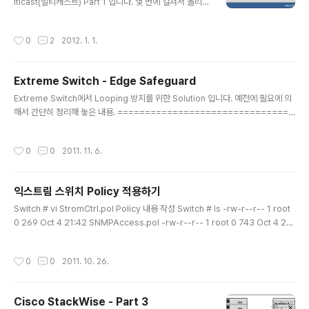
전송되고, 실패할 경우에는 해당 데이터는 Drop 된다. 3.
lticast(멀티캐스트) Part 1 입니다. 몇 번에 걸쳐서 올리게
RPF..
될지는 모르겠네요. 항상 그렇듯이 배움에는 끝이 없겠지
만 조금씩 천천히라도 정리해봅니다. ◎ Multicast 특징
작성시간
0
2
2012. 1. 1.
1. 특정 서비스를 받고자 하는 그룹의 사용자들에게 Data
를 동시에 전송. 2. IPTV나, 사내방송 등과 같은 Multi-M
edia 전송 시에 유리함 - Unicast 전송에 비해서 불필요
Extreme Switch - Edge Safeguard
한 대역폭 및 서버 Session 감소. - Broadcast 전송에
글 내용
비해서 해당 서비스를 원하지 않는 사용자들의 장비에서의
Extreme Switch에서 Looping 방지를 위한 Solution 입니다. 예전에 필요에 의
부하량 감소 3. “Best Effort”로, Data 수신에 대한 신뢰
해서 간단히 정리해 놓은 내용. ================================
성을 보장하지는 않음. ◎ Multicast 주소 1. D Class :
===================================================
2..
Edge Safeguard : RSTP 프로토콜과 함께 동작. UP Link 단은 STP로 돌리면서
작성시간
0
0
2011. 11. 6.
아래 Link 단만 RSTP로 돌려서 Loop를 방지할 수 있음. 자신이 보낸 BPDU를 자
신이 다시 받게 되면, 해당 포트에서 루핑이 발생한다고 판단해서 해당 Link Disabl
e (1~2초이내) Extream Loop Recovery Protocol : 현재는 Loop Port 검출
익스트림 스위치 Policy 적용하기
기능만 있으며, 해당 포트를 Shutdow..
글 내용
Switch # vi StromCtrl.pol Policy 내용 작성 Switch # ls -rw-r--r-- 1 root
0 269 Oct 4 21:42 SNMPAccess.pol -rw-r--r-- 1 root 0 743 Oct 4 21:
41 StormCtrl.pol Switch # check policy StormCtrl Policy file check su
ccessful. Switch # configure access-list StormCtrl ports 1 ingress do
작성시간
0
0
2011. 10. 26.
ne! Switch # sh policy Policies at Policy Server: PolicyName ClientUs
age Client BindCount -----------------------------------..
Cisco StackWise - Part 3
글 내용