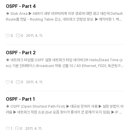
StackWise라는 거였다. 내가 찾으려고 했던 건... 그래서
OSPF - Part 4
두 번째 주제는 StackWise로 잡고.. 두 번째 게시물을 시
글 내용
작해 봅니다.. 자료를 찾으면서 작성하는 동안에는.. 작성
◈ Stub Area ► ABR이 내부 라우터에게 외부 경로에 대한 광고 대신에 Default
중이라고 제목 뒤에 표시가 될 것이고, 그게 없으면 나름대
Route를 전달 - Routing Table 감소, 네트워크 안정성 향상. ► 제약사항 1. 백본
로의 두 번째 주제에 대한 간략한(정말... 아는게 없으므
Area 불가 2. Virtual Link 설정 시, Transit Area 불가 3. Area 내부에 ASBR을
로..) 정리가 끝난 게시물이 될 ..
둘 수 없다. (NSSA는 가능) ► 종류 Stub Area Totally Stub Area NSSA(Not
작성시간
0
0
2011. 4. 11.
-So-Stubby-Area) : Area 내부에 ASBR이 존재하는 경우에 사용하는 Stub Ar
ea. ► 설정 명령 ▪ Stub Area : OSPF 외부 경로 차단 config-router# area ar
ea_num stub ▪ Totally Stub Area : OSPF 외부 경로 + ..
OSPF - Part 2
글 내용
◈ 네트워크 타입별 OSPF 설정 네트워크 타입 네이버 DR Hello/Dead Time (s
ec) 기본 인터페이스 Broadcast 자동 선출 10 / 40 Ethernet, FDDI, 토큰링 Poi
nt to Point 자동 - 10 / 40 포인트 투 포인트 서브인터페이스, HDLC, PPP Potin
to MultiPoint 자동 - 30 / 120 - Non-Broadcast 지정 선출 30 / 120 멀티포
작성시간
0
0
2011. 4. 11.
인트 서브인터페이스, FR, ATM, X.25 ► Non-Broadcast 네트워크 타입은 Nei
ghbor를 직접 지정해야하지만, Broadcast 네트워크 타입은 자동으로 Neighbor
가 자동으로 지정 됨. ※ Non-Broadcast 네트워크에서는 Multicast에 대한 개념
OSPF - Part 1
이 없어서 ..
글 내용
◈ OSPF (Open Shortest Path First) ► 대규모 망에서 사용 ► 설정 방법이 어
려움 ► 네트워크 자원 소모 (but 요즘 장비가 좋아서 큰 문제가 되지 않음) ► IP 패
킷에서 프로토콜 번호 89번 사용하여 라우팅 정보 전송. ► 안정되고 다양한 기능 ►
RFC 2328 ◈ OSPF 용어 ► Adjancent neighbor : 라우팅 정보를 교환하는
작성시간
1
0
2011. 4. 11.
네이버 ► LSA(Link State Advertisement) : OSPF 에서의 라우팅 정보 ► Pr