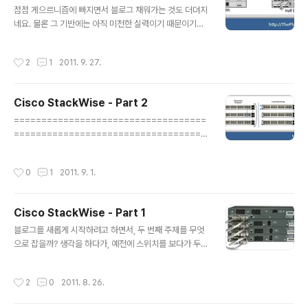
점점 게으르니즘에 빠지면서 블로그 채워가는 것도 더뎌지
네요. 물론 그 기반에는 아직 미천한 실력이기 때문이기도
하지만요. 3번째 파트쯤 진행되면 끝날 줄 알았는 데.. 부족
한 실력인지라 아직도 다 끝내지 못한 숙제로 남겨버리고
작성시간
2
1
2011. 9. 27.
말았습니다. 다음 게시물이 Part 4가 될지 아니면, 다른 주
제가 될지는 아직은 잘 모르겠지만 하나씩 스스로 부족한
부분을 채워나간다고 생각하면서 열심히 노력해봐야겠습
Cisco StackWise - Part 2
니다. ================================
글 내용
===================================
===================================
===================================
===================================
======== ◈ Stacking Cabling § Stacking 케이블
===================================
은 반드시 Stacking 용도로 나온 케이블을 사용..
======== Part 2를 쓰면서.. Cisco 3750 StackWi
작성시간
0
1
2011. 9. 1.
se에 대한 두 번째 내용입니다. 추석 연휴 대비한 작업도
있고, 게을러지게 되는 탓도 있고... 무엇보다 내공 부족의
절실함을 느끼느라.. Part 2가 작성이 오래걸렸네요.. 쓰다
Cisco StackWise - Part 1
보니.. 더 이것 저것 찾아봐야할 것들도 늘어나는 듯해서..
글 내용
Part 3로 이어지게 되었구요.. Part 1,2에서 다루지 못한
블로그를 새롭게 시작하려고 하면서, 두 번째 주제를 무엇
부분은 다시 차후에 Part 3로 넘어갈 예정입니다. 혹시 아
으로 잡을까? 생각을 하다가, 예전에 스위치를 보다가 두
래 내용 중 추가 보완해야할 부분이나 수정해야할 부분 있
대 스위치를 한 대처럼 묶어 놓은게 있어서 "이건 뭘까?..."
으시면 알려주시면 감사하..
했던게 생각이 나서 Cisco의 VSS(Virtual Switching S
작성시간
2
0
2011. 8. 26.
ystem)인 듯 싶어서 그걸로 할까 생각을 하다가 6500 시
리즈 얘기만 나오길래.. 아닌가 싶어서 좀 더 확인해보니..