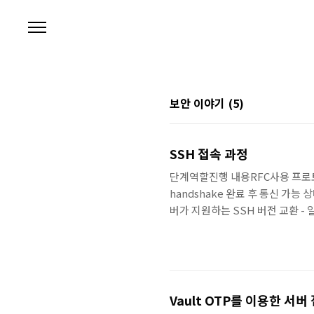
본문 바로가기
보안 이야기
(5)
SSH 접속 과정
단계역할진행 내용RFC사용 프로토콜/
handshake 완료 후 통신 가능 
버가 지원하는 SSH 버전 교환 - 일반적
상 (KEXINIT)암호화 매개변수 합의
diffie-hellman-group14-sha25
Vault OTP를 이용한 서버